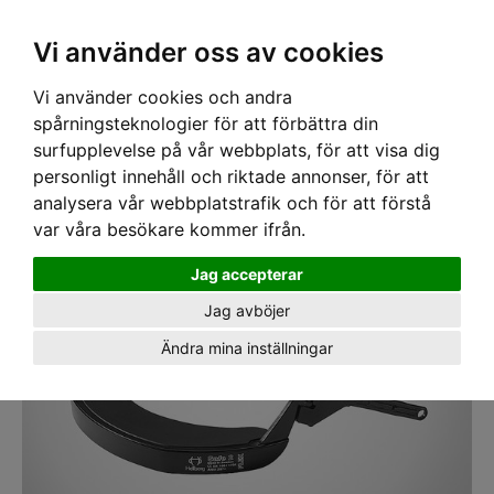
SEK
Ink moms
Vi använder oss av cookies
Vi använder cookies och andra
Hem
›
ÖGON OCH ANSIKTSSKYDD
›
VISIR
›
HJÄLMFÄSTE
› Visirbärare
Hellberg SAFE 2 flex
spårningsteknologier för att förbättra din
surfupplevelse på vår webbplats, för att visa dig
personligt innehåll och riktade annonser, för att
analysera vår webbplatstrafik och för att förstå
var våra besökare kommer ifrån.
Jag accepterar
Jag avböjer
Ändra mina inställningar