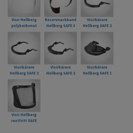
Visir Hellberg
Reservnackband
Visirbärare
polykarbonat
Hellberg SAFE 3
Hellberg SAFE 2
ljusbåge SAFE
20-pack
standard
Visirbärare
Visirbärare
Visirbärare
Hellberg SAFE 2
Hellberg SAFE 2
Hellberg SAFE 1
standard-låg
flex-låg
Secure
Visir Hellberg
rostfritt SAFE