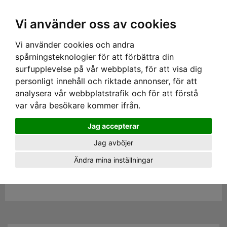
SEK
Ink moms
Vi använder oss av cookies
Vi använder cookies och andra
Hem
›
ARBETSKLÄDER
› KILT
spårningsteknologier för att förbättra din
KILT
surfupplevelse på vår webbplats, för att visa dig
personligt innehåll och riktade annonser, för att
analysera vår webbplatstrafik och för att förstå
var våra besökare kommer ifrån.
Jag accepterar
Här kommer det komma upp produkter inom kort
Jag avböjer
Ändra mina inställningar