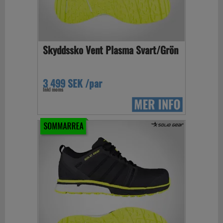
Skyddssko Vent Plasma Svart/Grön
3 499 SEK /par
Inkl moms