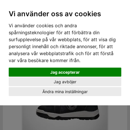
SEK
Ink moms
Vi använder oss av cookies
Vi använder cookies och andra
Hem
›
SKOR
› SKYDDSSKOR LÅGA
spårningsteknologier för att förbättra din
Skyddsskor låga
surfupplevelse på vår webbplats, för att visa dig
personligt innehåll och riktade annonser, för att
Visa filter
analysera vår webbplatstrafik och för att förstå
var våra besökare kommer ifrån.
Jag accepterar
Jag avböjer
Ändra mina inställningar