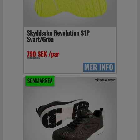
Skyddssko Revolution S1P
Svart/Grön
790 SEK /par
Inkl moms