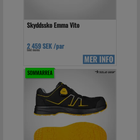
Skyddssko Emma Vito
2 459 SEK /par
Inkl moms