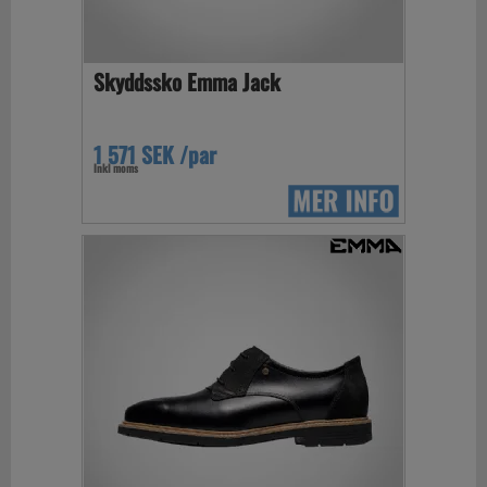
Skyddssko Emma Jack
1 571 SEK /par
Inkl moms