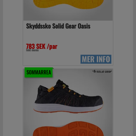
Skyddssko Solid Gear Oasis
783 SEK /par
Inkl moms