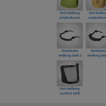
Mer om produkten på hellbergs
Visir Hellberg
Visir Hellbe
polykarbonat
polykarbon
grönt SAFE
guld SAF
Visirbärare
Visirbärar
Hellberg SAFE 2
Hellberg SAF
standard-låg
flex
Visir Hellberg
rostfritt SAFE