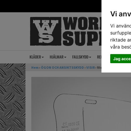
Vi an
Vi använd
surfupple
riktade a
våra bes
KLÄDER
HJÄLMAR
FALLSKYDD
REP
ANSIKTSSKY
Jag acce
Hem
›
ÖGON OCH ANSIKTSSKYDD
›
VISIR
› Visir Hellberg poly