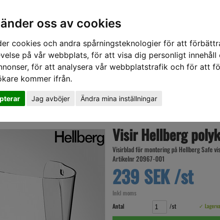
vänder oss av cookies
er cookies och andra spårningsteknologier för att förbättr
velse på vår webbplats, för att visa dig personligt innehåll
nnonser, för att analysera vår webbplatstrafik och för att fö
ökare kommer ifrån.
DD
HÖRSELSKYDD
HANDSKAR
SKOR
VERKTYG
VÄSKOR
VA
pterar
Jag avböjer
Ändra mina inställningar
karbonat ljusbåge SAFE
Visir Hellberg poly
Visirblad för montering på Hellberg Safe vi
Artikelnr 20967-001
239 SEK /st
Inkl moms
Antal
/st
✓ Lagerv