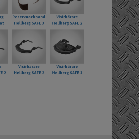
afety.com
rg
Reservnackband
Visirbärare
at
Hellberg SAFE 3
Hellberg SAFE 2
E
20-pack
standard
e
Visirbärare
Visirbärare
E 2
Hellberg SAFE 2
Hellberg SAFE 1
flex-låg
Secure