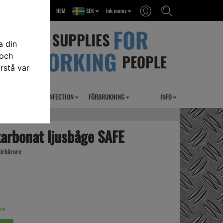
HEM
SEK
Ink moms
a din
 och
rstå var
RSEL
UVC DESINFECTION
FÖRBRUKNING
INFO
karbonat ljusbåge SAFE
sirbärare
ara