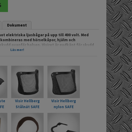
Dokument
ot elektriska ljusbågar på upp till 400 volt. Med
et kombineras med hörselkåpor, hjälm och
 skydd ovanför halsen. Visiret är godkänt för skydd
ötar och lämpar sig för användningsområden såsom
Läs mer!
 metall.
sbågar
001
ste
Visir Hellberg
Visir Hellberg
s: 2-1,2 HS 1B389
AFE
Stålnät SAFE
nylon SAFE
, REACH