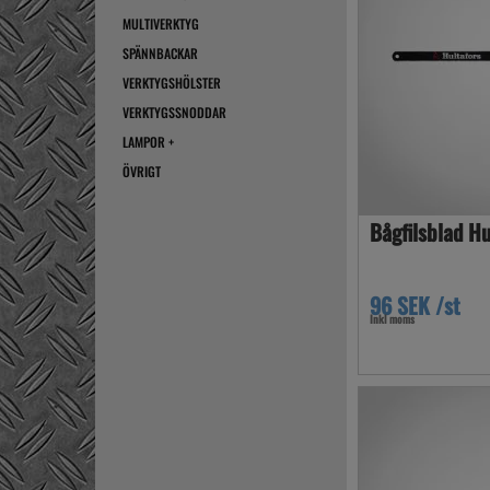
MULTIVERKTYG
SPÄNNBACKAR
VERKTYGSHÖLSTER
VERKTYGSSNODDAR
LAMPOR +
ÖVRIGT
Bågfilsblad H
96 SEK /st
Inkl moms