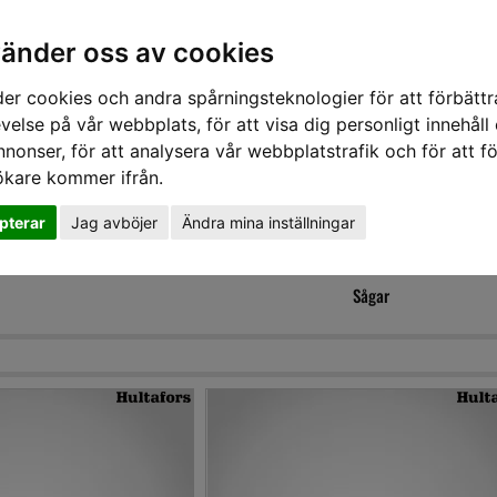
vänder oss av cookies
er cookies och andra spårningsteknologier för att förbättr
velse på vår webbplats, för att visa dig personligt innehåll
nnonser, för att analysera vår webbplatstrafik och för att fö
ökare kommer ifrån.
DD
HÖRSELSKYDD
HANDSKAR
SKOR
VERKTYG
VÄSKOR
VA
pterar
Jag avböjer
Ändra mina inställningar
AR
Sågar