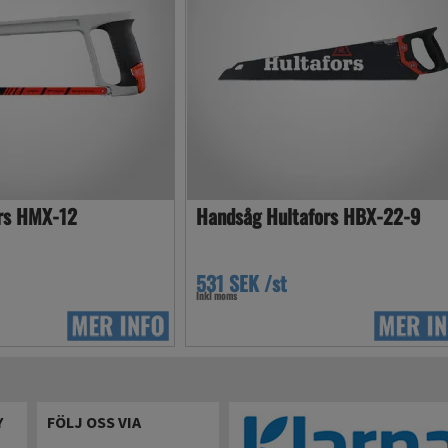
ors HMX-12
Handsåg Hultafors HBX-22-9
531 SEK /st
Inkl moms
Y
FÖLJ OSS VIA