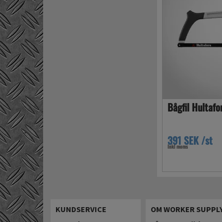
Bågfil Hultaf
391 SEK /st
Inkl moms
KUNDSERVICE
OM WORKER SUPPL