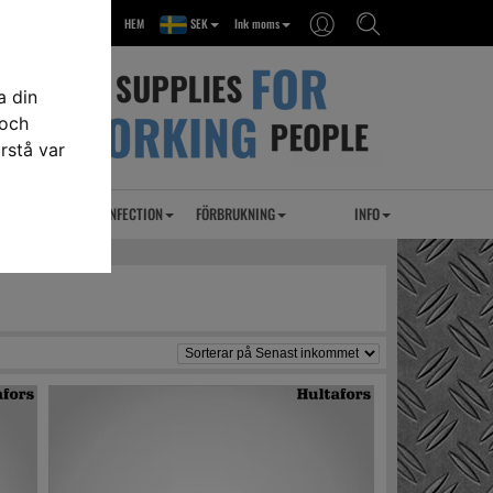
HEM
SEK
Ink moms
a din
 och
rstå var
RSEL
UVC DESINFECTION
FÖRBRUKNING
INFO