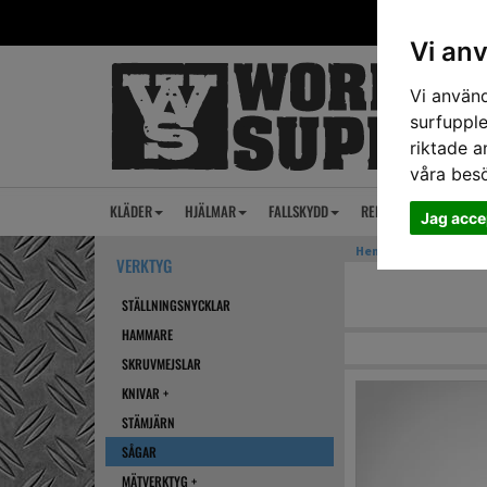
Vi an
Vi använd
surfupple
riktade a
våra bes
KLÄDER
HJÄLMAR
FALLSKYDD
REP
ANSIKTSSKY
Jag acce
Hem
›
VERKTYG
› SÅG
VERKTYG
STÄLLNINGSNYCKLAR
HAMMARE
SKRUVMEJSLAR
KNIVAR +
STÄMJÄRN
SÅGAR
MÄTVERKTYG +