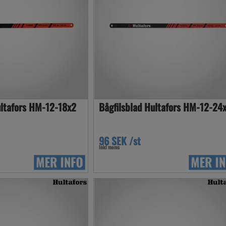
ultafors HM-12-18x2
Bågfilsblad Hultafors HM-12-24
96 SEK /st
Inkl moms