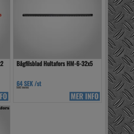
x2
Bågfilsblad Hultafors HM-6-32x5
64 SEK /st
Inkl moms