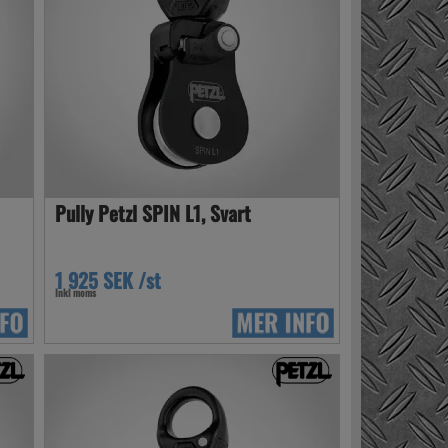
Pully Petzl SPIN L1, Svart
1 925 SEK /st
Inkl moms