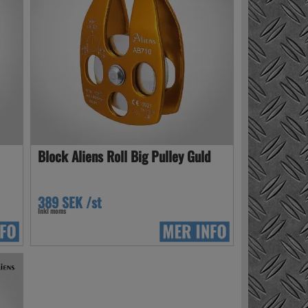
Block Aliens Roll Big Pulley Guld
389 SEK /st
Inkl moms