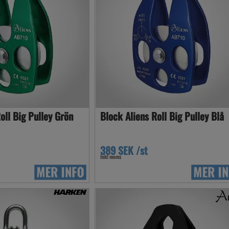
oll Big Pulley Grön
Block Aliens Roll Big Pulley Blå
389 SEK /st
Inkl moms