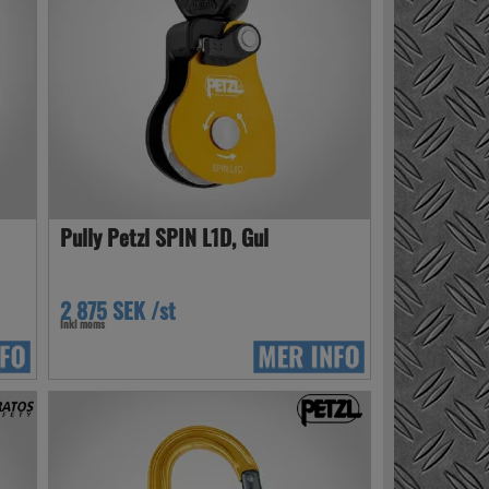
Pully Petzl SPIN L1D, Gul
2 875 SEK /st
Inkl moms