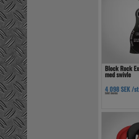
Block Rock Exo
med swivle
4 098 SEK /st
Inkl moms