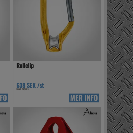
Rollclip
638 SEK /st
Inkl moms