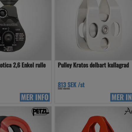
tica 2,6 Enkel rulle
Pulley Kratos delbart kullagrad
813 SEK /st
Inkl moms