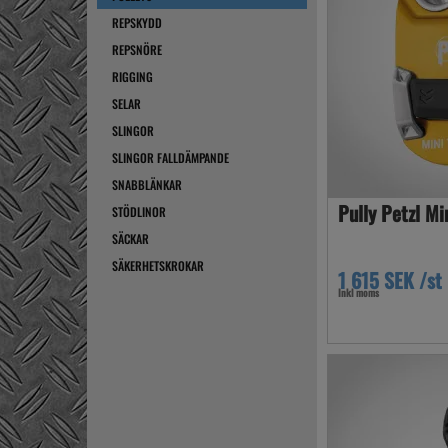
REPSKYDD
REPSNÖRE
RIGGING
SELAR
SLINGOR
SLINGOR FALLDÄMPANDE
SNABBLÄNKAR
Pully Petzl Mi
STÖDLINOR
SÄCKAR
SÄKERHETSKROKAR
1 615 SEK /st
Inkl moms