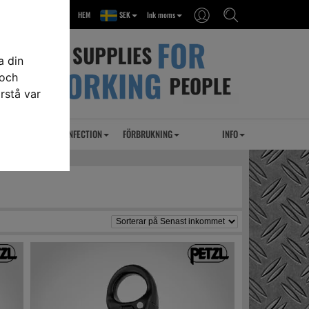
HEM
SEK
Ink moms
a din
 och
rstå var
RSEL
UVC DESINFECTION
FÖRBRUKNING
INFO