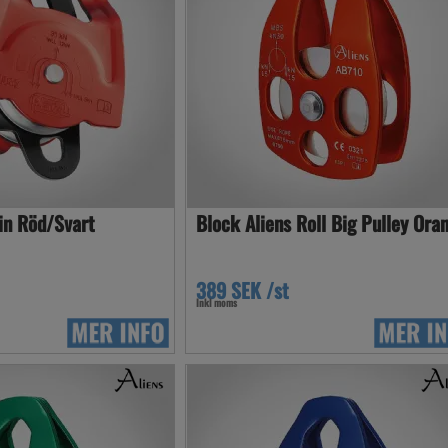
win Röd/Svart
Block Aliens Roll Big Pulley Ora
389 SEK /st
Inkl moms