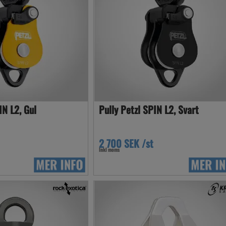
IN L2, Gul
Pully Petzl SPIN L2, Svart
2 700 SEK /st
Inkl moms