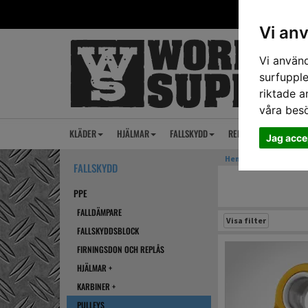
Vi an
Vi använd
surfupple
riktade a
våra bes
KLÄDER
HJÄLMAR
FALLSKYDD
REP
ANSIKTSSKY
Jag acce
Hem
›
PPE
› PULLEYS
FALLSKYDD
PPE
FALLDÄMPARE
Visa filter
FALLSKYDDSBLOCK
FIRNINGSDON OCH REPLÅS
HJÄLMAR +
KARBINER +
PULLEYS