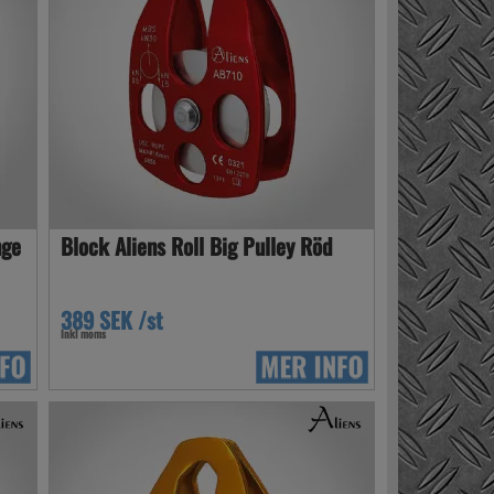
nge
Block Aliens Roll Big Pulley Röd
389 SEK /st
Inkl moms