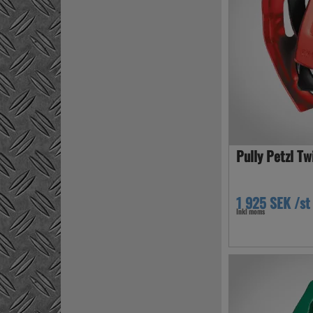
Pully Petzl T
1 925 SEK /st
Inkl moms