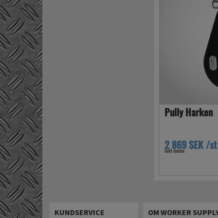
Pully Harken
2 869 SEK /st
Inkl moms
KUNDSERVICE
OM WORKER SUPPL