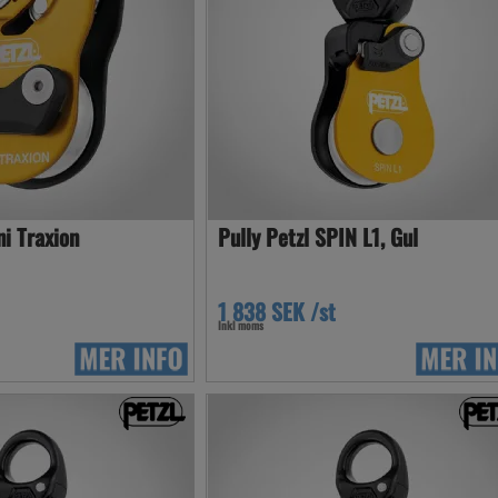
ni Traxion
Pully Petzl SPIN L1, Gul
1 838 SEK /st
Inkl moms