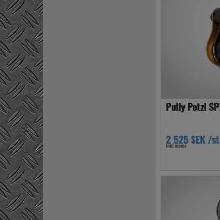
Pully Petzl SP
2 525 SEK /st
Inkl moms