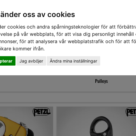
vänder oss av cookies
er cookies och andra spårningsteknologier för att förbättr
velse på vår webbplats, för att visa dig personligt innehåll
nnonser, för att analysera vår webbplatstrafik och för att fö
ökare kommer ifrån.
DD
HÖRSELSKYDD
HANDSKAR
SKOR
VERKTYG
VÄSKOR
VA
pterar
Jag avböjer
Ändra mina inställningar
Pulleys