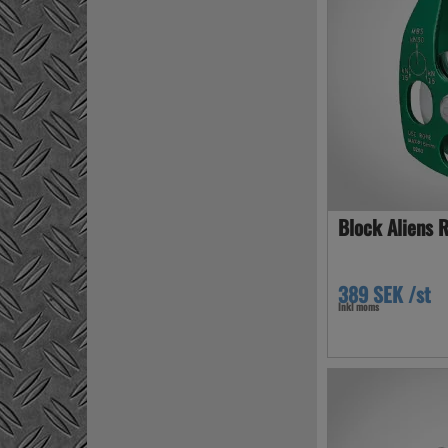
Block Aliens R
389 SEK /st
Inkl moms