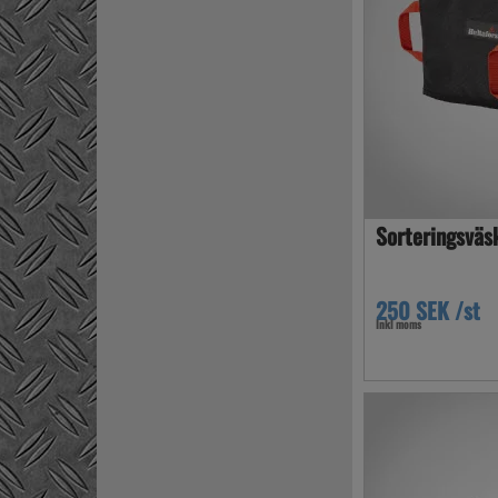
Sorteringsväs
250 SEK /st
Inkl moms