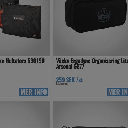
ka Hultafors 590190
Väska Ergodyne Organisering Lit
Arsenal 5877
259 SEK /st
Inkl moms