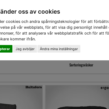
vänder oss av cookies
er cookies och andra spårningsteknologier för att förbättr
velse på vår webbplats, för att visa dig personligt innehåll
nnonser, för att analysera vår webbplatstrafik och för att fö
ökare kommer ifrån.
DD
HÖRSELSKYDD
HANDSKAR
SKOR
VERKTYG
VÄSKOR
VA
pterar
Jag avböjer
Ändra mina inställningar
ERINGSVÄSKOR
Sorteringsväskor