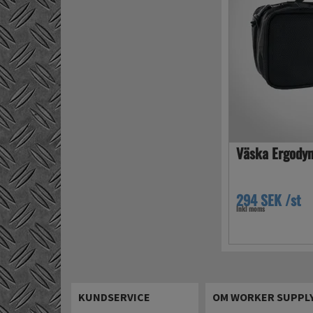
Väska Ergodyn
294 SEK /st
Inkl moms
KUNDSERVICE
OM WORKER SUPPL