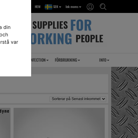
HEM
SEK
Ink moms
a din
 och
rstå var
RSEL
UVC DESINFECTION
FÖRBRUKNING
INFO