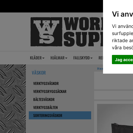
Vi an
Vi använd
surfupple
riktade a
våra bes
KLÄDER
HJÄLMAR
FALLSKYDD
REP
ANSIKTSSKY
Jag acce
Hem
›
VÄSKOR
› SORT
VÄSKOR
VERKTYGSVÄSKOR
VERKTYGSRYGGSÄCKAR
BÄLTESVÄSKOR
VERKTYGSBÄLTEN
SORTERINGSVÄSKOR