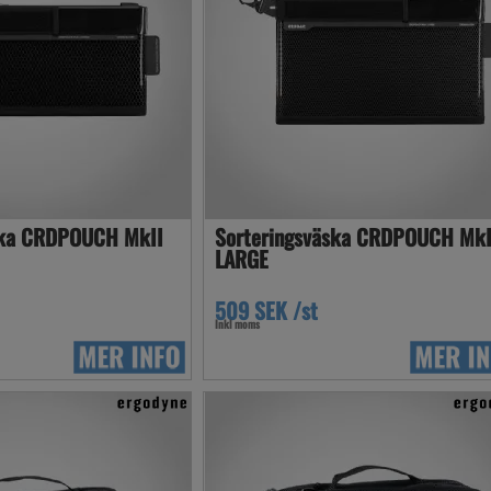
ska CRDPOUCH MkII
Sorteringsväska CRDPOUCH MkI
LARGE
509 SEK /st
Inkl moms