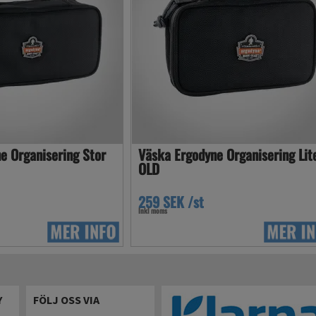
e Organisering Stor
Väska Ergodyne Organisering Lit
OLD
259 SEK /st
Inkl moms
Y
FÖLJ OSS VIA