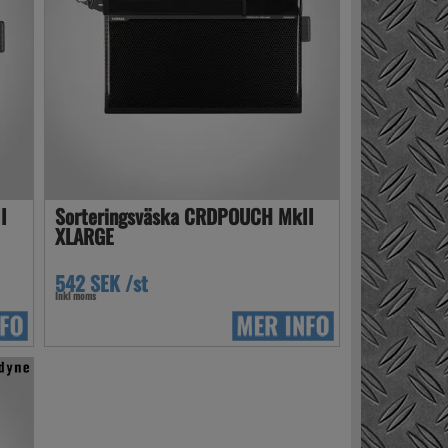
I
Sorteringsväska CRDPOUCH MkII
XLARGE
542 SEK /st
Inkl moms