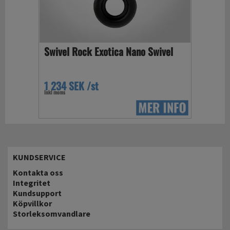
Swivel Rock Exotica Nano Swivel
1 234 SEK /st
Inkl moms
KUNDSERVICE
Kontakta oss
Integritet
Kundsupport
Köpvillkor
Storleksomvandlare