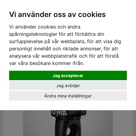
SEK
Ink moms
Vi använder oss av cookies
Vi använder cookies och andra
Hem
›
PPE
› RIGGING
spårningsteknologier för att förbättra din
Riggning
surfupplevelse på vår webbplats, för att visa dig
personligt innehåll och riktade annonser, för att
Visa filter
analysera vår webbplatstrafik och för att förstå
var våra besökare kommer ifrån.
Jag accepterar
Jag avböjer
Ändra mina inställningar