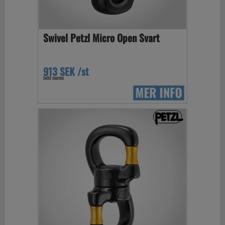
Swivel Petzl Micro Open Svart
913 SEK /st
Inkl moms