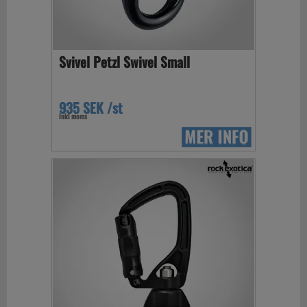
Svivel Petzl Swivel Small
935 SEK /st
Inkl moms