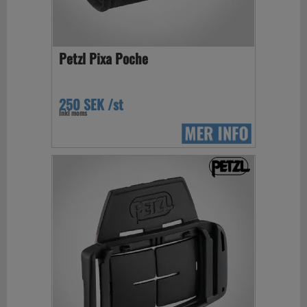
Petzl Pixa Poche
250 SEK /st
Inkl moms