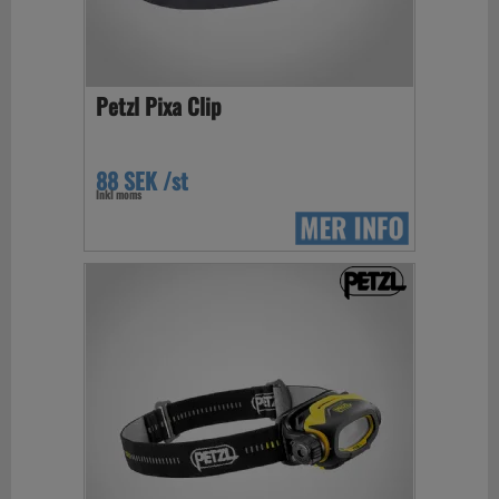
Petzl Pixa Clip
88 SEK /st
Inkl moms