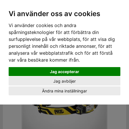
SEK
Ink moms
Vi använder oss av cookies
Vi använder cookies och andra
Hem
›
VERKTYG
›
LAMPOR
› PANNLAMPOR
spårningsteknologier för att förbättra din
Pannlampor
surfupplevelse på vår webbplats, för att visa dig
personligt innehåll och riktade annonser, för att
Visa filter
analysera vår webbplatstrafik och för att förstå
var våra besökare kommer ifrån.
Jag accepterar
Jag avböjer
Ändra mina inställningar