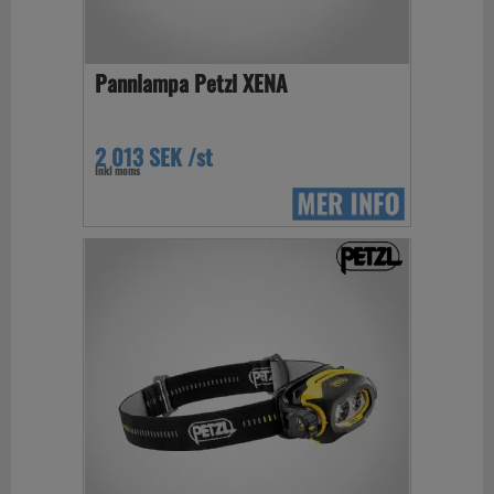
Pannlampa Petzl XENA
2 013 SEK /st
Inkl moms