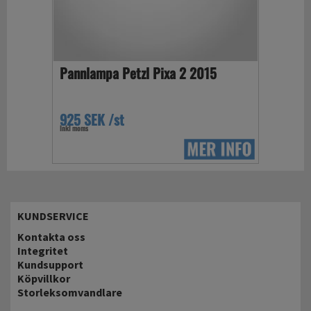
Pannlampa Petzl Pixa 2 2015
925 SEK /st
Inkl moms
KUNDSERVICE
Kontakta oss
Integritet
Kundsupport
Köpvillkor
Storleksomvandlare