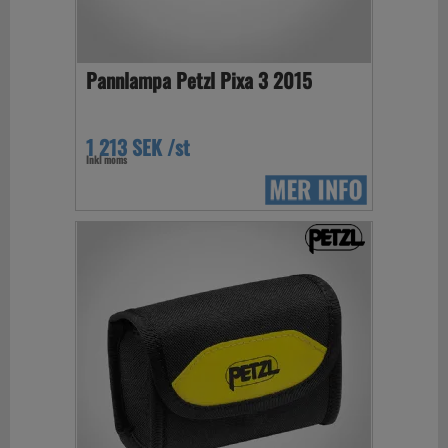
Pannlampa Petzl Pixa 3 2015
1 213 SEK /st
Inkl moms