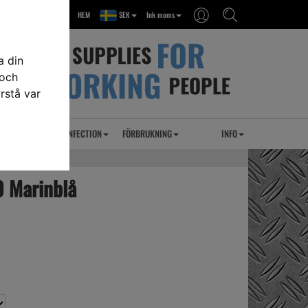
HEM
SEK
Ink moms
a din
 och
rstå var
RSEL
UVC DESINFECTION
FÖRBRUKNING
INFO
0 Marinblå