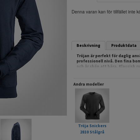
Denna varan kan för tillfället inte 
Beskrivning
Produktdata
Tröjan är perfekt för daglig an
professionell nivå. Den fina b
och är skön att bära. Klassisk 
Etiketten har tryckts direkt på
och ärmsluten har dessutom 2 x
Den avskalade designen ger plats
Andra modeller
- Bomull/polyester-fleece
- 2 x 2-mudd i halsringning, är
- Utrymme för profiltryck
Mer om produkten på snickersw
Tröja Snickers
2810 Stålgrå