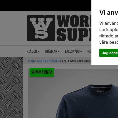
Vi an
Vi använd
surfupple
riktade a
våra bes
KLÄDER
HJÄLMAR
FALLSKYDD
REP
ANSIKTSSKY
Jag acce
Hem
›
ARBETSKLÄDER
› Tröja Snickers 2810 Marinblå