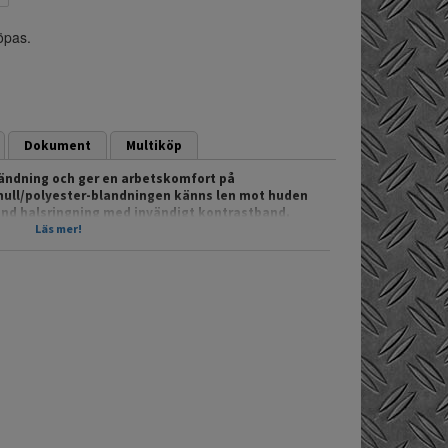
köpas.
Dokument
Multiköp
vändning och ger en arbetskomfort på
omull/polyester-blandningen känns len mot huden
rund halsringning med invändigt kontrastband.
 nackens insida för ökad komfort. Halsringningen
Läs mer!
 2-muddar för extra god komfort och passform.
 för profiltryck och andra bilder.
mslut och nederkant
orkwear.se