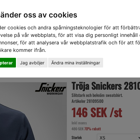
vänder oss av cookies
er cookies och andra spårningsteknologier för att förbättr
velse på vår webbplats, för att visa dig personligt innehåll
nnonser, för att analysera vår webbplatstrafik och för att fö
ökare kommer ifrån.
DD
HÖRSELSKYDD
HANDSKAR
SKOR
VERKTYG
VÄSKOR
VA
pterar
Jag avböjer
Ändra mina inställningar
Tröja Snickers 281
Slitstark och bekväm sweatshirt.
Artikelnr 28109500
146 SEK /st
Inkl moms
486 SEK
70% rabatt
Storlek