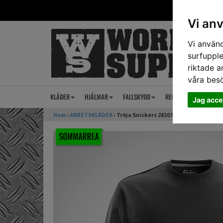
Vi an
Vi använd
surfupple
riktade a
våra bes
KLÄDER
HJÄLMAR
FALLSKYDD
REP
ANSIKTSSKY
Jag acce
Hem
›
ARBETSKLÄDER
› Tröja Snickers 2810 Stålgrå