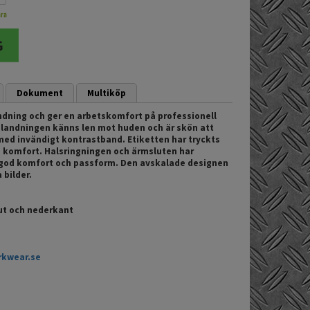
ara
Dokument
Multiköp
ändning och ger en arbetskomfort på professionell
blandningen känns len mot huden och är skön att
 med invändigt kontrastband. Etiketten har tryckts
d komfort. Halsringningen och ärmsluten har
 god komfort och passform. Den avskalade designen
 bilder.
lut och nederkant
rkwear.se