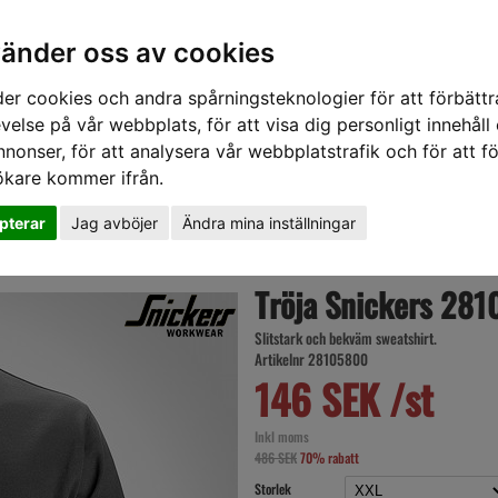
vänder oss av cookies
er cookies och andra spårningsteknologier för att förbättr
velse på vår webbplats, för att visa dig personligt innehåll
nnonser, för att analysera vår webbplatstrafik och för att fö
ökare kommer ifrån.
DD
HÖRSELSKYDD
HANDSKAR
SKOR
VERKTYG
VÄSKOR
VA
pterar
Jag avböjer
Ändra mina inställningar
Tröja Snickers 281
Slitstark och bekväm sweatshirt.
Artikelnr 28105800
146 SEK /st
Inkl moms
486 SEK
70% rabatt
Storlek