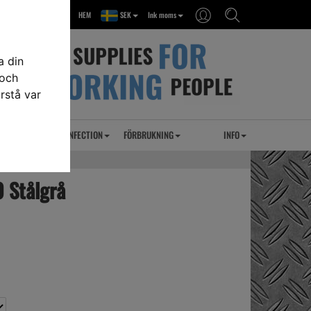
HEM
SEK
Ink moms
a din
 och
rstå var
RSEL
UVC DESINFECTION
FÖRBRUKNING
INFO
0 Stålgrå