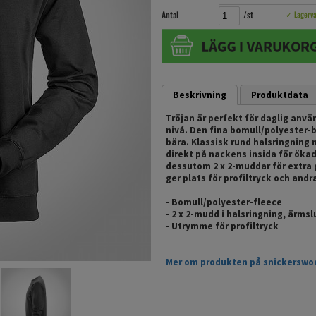
Antal
/st
✓ Lagerv
Beskrivning
Produktdata
Tröjan är perfekt för daglig anv
nivå. Den fina bomull/polyester-
bära. Klassisk rund halsringning
direkt på nackens insida för öka
dessutom 2 x 2-muddar för extra
ger plats för profiltryck och andra
- Bomull/polyester-fleece
- 2 x 2-mudd i halsringning, ärms
- Utrymme för profiltryck
Mer om produkten på snickerswo