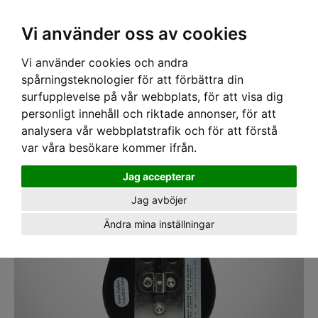
SEK
Ink moms
Vi använder oss av cookies
Vi använder cookies och andra
Hem
›
PPE
›
PULLEYS
› Pully Harken
spårningsteknologier för att förbättra din
surfupplevelse på vår webbplats, för att visa dig
personligt innehåll och riktade annonser, för att
analysera vår webbplatstrafik och för att förstå
var våra besökare kommer ifrån.
Jag accepterar
Jag avböjer
Ändra mina inställningar