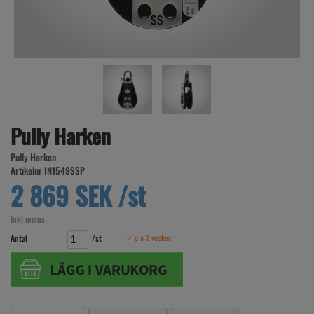
Pully Harken
Pully Harken
Artikelnr IN1549SSP
2 869 SEK /st
Inkl moms
Antal
/st
✓ c:a 2 veckor