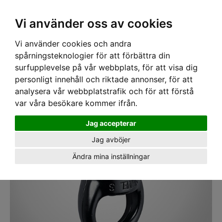
SEK
Ink moms
Vi använder oss av cookies
Vi använder cookies och andra
Hem
›
PPE
›
RIGGING
› Svivel Petzl Swivel Small
spårningsteknologier för att förbättra din
surfupplevelse på vår webbplats, för att visa dig
personligt innehåll och riktade annonser, för att
analysera vår webbplatstrafik och för att förstå
var våra besökare kommer ifrån.
Jag accepterar
Jag avböjer
Ändra mina inställningar