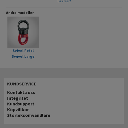
Fakta-
Läs mer!
Brottsstyrka: 23 kN
Vikt: 95g
Andra modeller
Certifierad:CE, NFPA 1983 G
Artikelnr: P58 S
EAN: 3342540070868
Svivel Petzl
Swivel Large
KUNDSERVICE
Kontakta oss
Integritet
Kundsupport
Köpvillkor
Storleksomvandlare