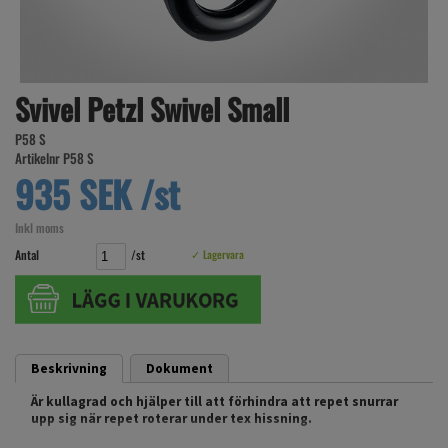
Svivel Petzl Swivel Small
P58 S
Artikelnr P58 S
935 SEK /st
Inkl moms
Antal
/st
✓ Lagervara
Beskrivning
Dokument
Är kullagrad och hjälper till att förhindra att repet snurrar
upp sig när repet roterar under tex hissning.