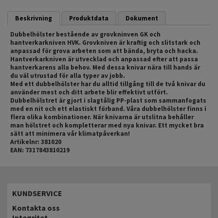
Beskrivning
Produktdata
Dokument
Dubbelhölster bestående av grovkninven GK och
hantverkarkniven HVK. Grovkniven är kraftig och slitstark och
anpassad för grova arbeten som att bända, bryta och hacka.
Hantverkarkniven är utvecklad och anpassad efter att passa
hantverkarens alla behov. Med dessa knivar nära till hands är
du väl utrustad för alla typer av jobb.
Med ett dubbelhölster har du alltid tillgång till de två knivar du
använder mest och ditt arbete blir effektivt utfört.
Dubbelhölstret är gjort i slagtålig PP-plast som sammanfogats
med en nit och ett elastiskt förband. Våra dubbelhölster finns i
flera olika kombinationer. När knivarna är utslitna behåller
man hölstret och kompletterar med nya knivar. Ett mycket bra
sätt att minimera vår klimatpåverkan!
Artikelnr: 381020
EAN: 7317843810219
KUNDSERVICE
Kontakta oss
Integritet