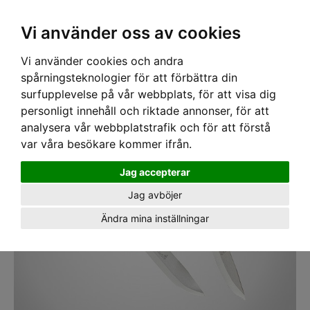
SEK
Ink moms
Vi använder oss av cookies
Vi använder cookies och andra
Hem
›
VERKTYG
›
KNIVAR
› Kniv Dubbelhölster Hultafors GK & HVK
spårningsteknologier för att förbättra din
surfupplevelse på vår webbplats, för att visa dig
personligt innehåll och riktade annonser, för att
analysera vår webbplatstrafik och för att förstå
var våra besökare kommer ifrån.
Jag accepterar
Jag avböjer
Ändra mina inställningar