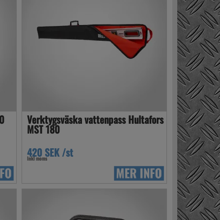
10
Verktygsväska vattenpass Hultafors
MST 180
420 SEK /st
Inkl moms