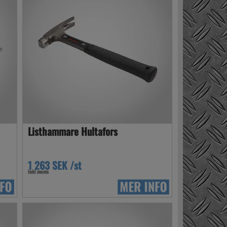
Listhammare Hultafors
1 263 SEK /st
Inkl moms