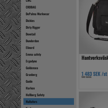
CMC
CRDBAG
DePalma Workwear
Dickies
Dirty Rigger
Dovetail
Dunderdon
Elinord
Emma safety
Hantverksväs
Ergodyne
Goldensea
1 483 SEK /st
Granberg
Inkl moms
Guide
Harken
Hellberg Safety
Hultafors