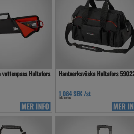
 vattenpass Hultafors
Hantverksväska Hultafors 5902
1 084 SEK /st
Inkl moms