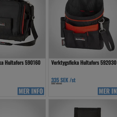
ka Hultafors 590160
Verktygsficka Hultafors 592030
335 SEK /st
Inkl moms