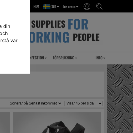
HEM
SEK
Ink moms
a din
 och
rstå var
RSEL
UVC DESINFECTION
FÖRBRUKNING
INFO