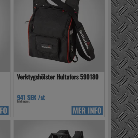
0
Verktygshölster Hultafors 590180
941 SEK /st
Inkl moms