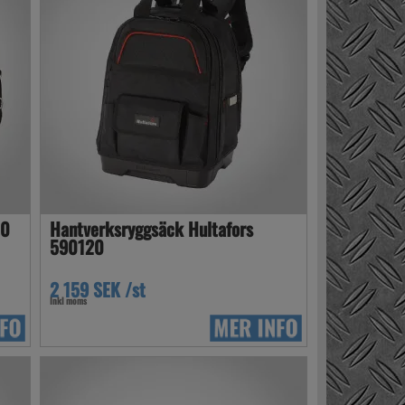
10
Hantverksryggsäck Hultafors
590120
2 159 SEK /st
Inkl moms