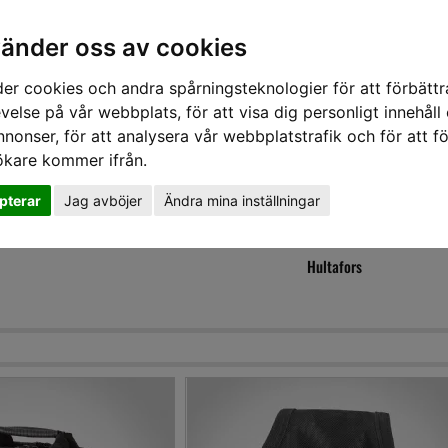
vänder oss av cookies
er cookies och andra spårningsteknologier för att förbättr
velse på vår webbplats, för att visa dig personligt innehåll
nnonser, för att analysera vår webbplatstrafik och för att fö
ökare kommer ifrån.
DD
HÖRSELSKYDD
HANDSKAR
SKOR
VERKTYG
VÄSKOR
VA
pterar
Jag avböjer
Ändra mina inställningar
Hultafors