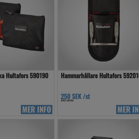
ka Hultafors 590190
Hammarhållare Hultafors 5920
250 SEK /st
Inkl moms