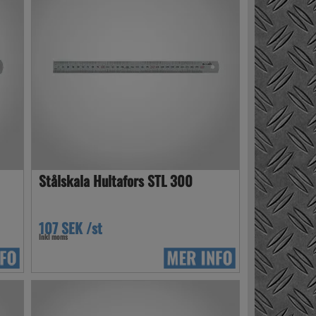
Stålskala Hultafors STL 300
107 SEK /st
Inkl moms