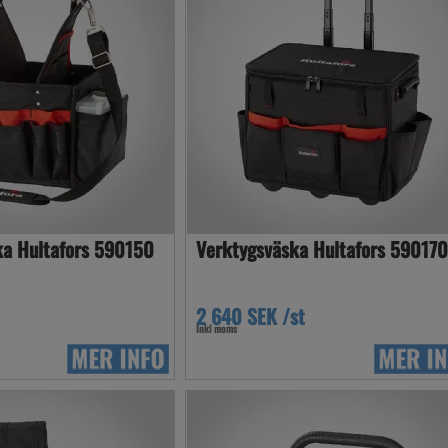
ka Hultafors 590150
Verktygsväska Hultafors 59017
2 640 SEK /st
Inkl moms