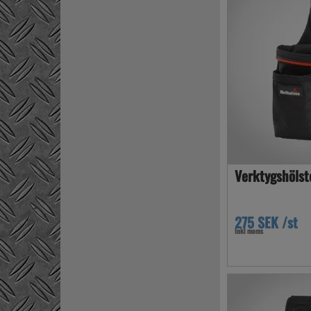
Verktygshölst
275 SEK /st
Inkl moms