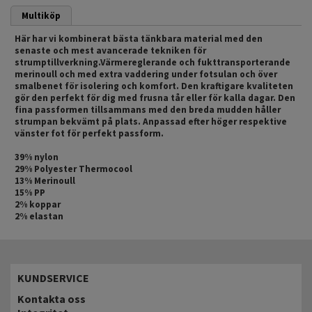
Multiköp
Här har vi kombinerat bästa tänkbara material med den
senaste och mest avancerade tekniken för
strumptillverkning.Värmereglerande och fukttransporterande
merinoull och med extra vaddering under fotsulan och över
smalbenet för isolering och komfort. Den kraftigare kvaliteten
gör den perfekt för dig med frusna tår eller för kalla dagar. Den
fina passformen tillsammans med den breda mudden håller
strumpan bekvämt på plats. Anpassad efter höger respektive
vänster fot för perfekt passform.
39% nylon
29% Polyester Thermocool
13% Merinoull
15% PP
2% koppar
2% elastan
KUNDSERVICE
Kontakta oss