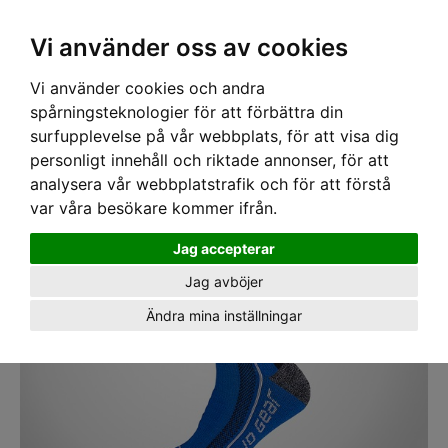
SEK
Ink moms
Vi använder oss av cookies
Vi använder cookies och andra
Hem
›
ARBETSKLÄDER
› Yrkesstrumpa Vinter Blå
spårningsteknologier för att förbättra din
surfupplevelse på vår webbplats, för att visa dig
personligt innehåll och riktade annonser, för att
analysera vår webbplatstrafik och för att förstå
var våra besökare kommer ifrån.
Jag accepterar
Jag avböjer
Ändra mina inställningar