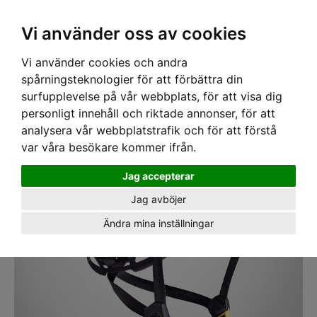
SEK
Ink moms
Vi använder oss av cookies
Vi använder cookies och andra
Hem
›
SKYDDSHJÄLMAR
›
HÖGHÖJDSHJÄLMAR
› Yrkeshjälm Petzl Strato Vit
spårningsteknologier för att förbättra din
surfupplevelse på vår webbplats, för att visa dig
personligt innehåll och riktade annonser, för att
analysera vår webbplatstrafik och för att förstå
var våra besökare kommer ifrån.
Jag accepterar
Jag avböjer
Ändra mina inställningar