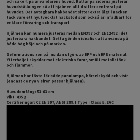
och säkert på användarens huvud. Rattar på sidorna justerar
huvudställningen så att hjälmen alltid sitter centrerat på
huvudet. Det avtagbara hakbandet sitter extra lågt i nacken
tack vare ett nyutvecklat nackstöd som också är infällbart för
enklare förvaring och transport.
Hjälmen kan numera justeras mellan EN397 och EN12492 i det
justerbara hakbandet. Detta gör den idealisk att använda på
både hög höjd och på marken.
Deformations zon på insidan utgörs av EPP och EPS material.
Ytterhöljet skyddar mot elektriska faror, smält metallstänk
och flammor.
Hjälmen har fäste för både pannlampa, hörselskydd och visir
(endast de nya visiren passar hjälmen).
Huvudomfång: 53-63 cm
Vikt: 435 g
Certifieringar: CE EN 397, ANSI Z89.1 Type I Class E, EAC