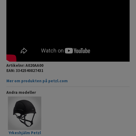
Artikelnr: A020AA00
EAN: 3342540827431
Mer om produkten på petzl.com
Andra modeller
Yrkeshjälm Petzl