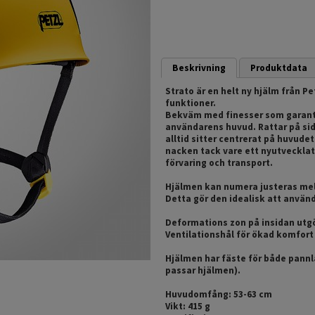
Beskrivning
Produktdata
Strato är en helt ny hjälm från P
funktioner.
Bekväm med finesser som garante
användarens huvud. Rattar på sid
alltid sitter centrerat på huvude
nacken tack vare ett nyutvecklat
förvaring och transport.
Hjälmen kan numera justeras mel
Detta gör den idealisk att använ
Deformations zon på insidan utgö
Ventilationshål för ökad komfort 
Hjälmen har fäste för både pannl
passar hjälmen).
Huvudomfång: 53-63 cm
Vikt: 415 g