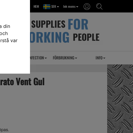
HEM
SEK
Ink moms
a din
 och
rstå var
RSEL
UVC DESINFECTION
FÖRBRUKNING
INFO
rato Vent Gul
köpas.