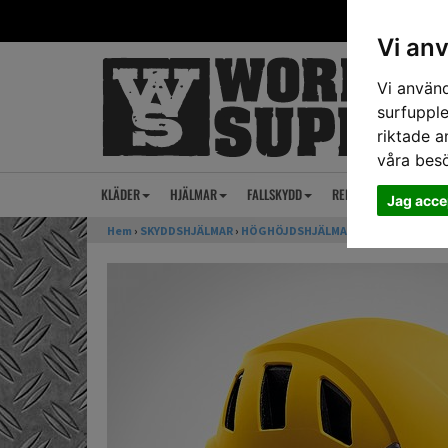
Vi an
Vi använd
surfupple
riktade a
våra bes
KLÄDER
HJÄLMAR
FALLSKYDD
REP
ANSIKTSSKY
Jag acce
Hem
›
SKYDDSHJÄLMAR
›
HÖGHÖJDSHJÄLMAR
› Yrkeshjälm Pet