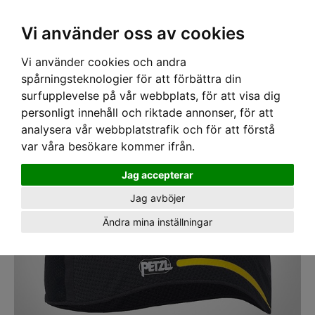
SEK
Ink moms
Vi använder oss av cookies
Vi använder cookies och andra
Hem
›
PPE
›
HJÄLMAR
›
HJÄLMTILLBEHÖR
› Vinterhuva Petzl Hat Liner
spårningsteknologier för att förbättra din
surfupplevelse på vår webbplats, för att visa dig
personligt innehåll och riktade annonser, för att
analysera vår webbplatstrafik och för att förstå
var våra besökare kommer ifrån.
Jag accepterar
Jag avböjer
Ändra mina inställningar