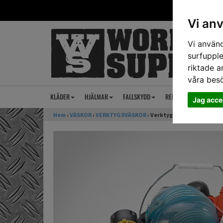
Vi an
Vi använd
surfupple
riktade a
våra bes
KLÄDER
HJÄLMAR
FALLSKYDD
REP
ANSIKTSSKY
Jag acce
Hem
›
VÄSKOR
›
VERKTYGSVÄSKOR
› Verktygshink CLC Medium