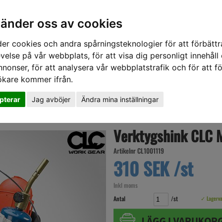
vänder oss av cookies
er cookies och andra spårningsteknologier för att förbättr
velse på vår webbplats, för att visa dig personligt innehåll
nnonser, för att analysera vår webbplatstrafik och för att fö
ökare kommer ifrån.
DD
HÖRSELSKYDD
HANDSKAR
SKOR
VERKTYG
VÄSKOR
VA
pterar
Jag avböjer
Ändra mina inställningar
Verktygshink CLC 
Artikelnr CL1001119
310 SEK /st
Inkl moms
Antal
/st
✓ Lagerv