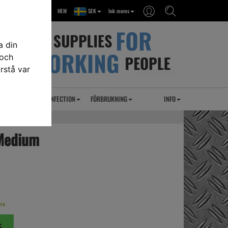
HEM
SEK
Ink moms
a din
 och
rstå var
RSEL
UVC DESINFECTION
FÖRBRUKNING
INFO
Medium
ara