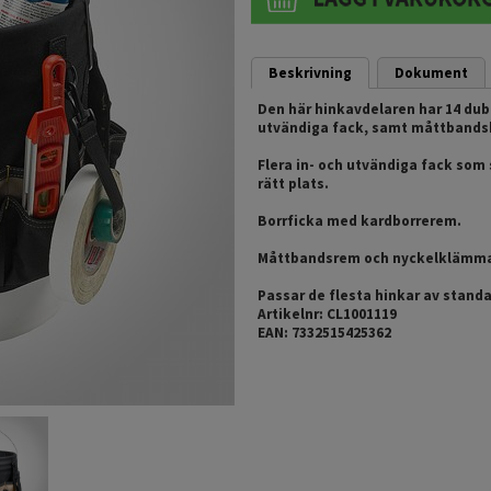
Beskrivning
Dokument
Den här hinkavdelaren har 14 dub
utvändiga fack, samt måttbandshå
Flera in- och utvändiga fack som se
rätt plats.
Borrficka med kardborrerem.
Måttbandsrem och nyckelklämm
Passar de flesta hinkar av stand
Artikelnr: CL1001119
EAN: 7332515425362