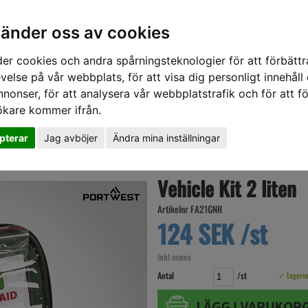
vänder oss av cookies
er cookies och andra spårningsteknologier för att förbättr
velse på vår webbplats, för att visa dig personligt innehåll
nnonser, för att analysera vår webbplatstrafik och för att fö
ökare kommer ifrån.
DD
HÖRSELSKYDD
HANDSKAR
SKOR
VERKTYG
VÄSKOR
VA
pterar
Jag avböjer
Ändra mina inställningar
n
Vehicle Kit 2 liten
Artikelnr FA21GNR
124 SEK /st
Inkl moms
Antal
/st
✓ Lagerv