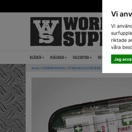
Vi an
Vi använd
surfupple
riktade a
våra bes
KLÄDER
HJÄLMAR
FALLSKYDD
REP
ANSIKTSSKY
Jag acce
Hem
›
FÖRBRUKNING
›
FÖRBAND/SJUKVÅRD
› Vehicle Kit 2 lite