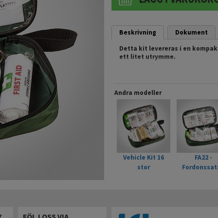
Beskrivning
Dokument
Detta kit levereras i en kompakt
ett litet utrymme.
Funktioner
CE Certifierad
Artikelnr: FA21GNR
Andra modeller
EAN: 5036108256334
Mer om produkten finns på por
Vehicle Kit 16
FA22 -
stor
Fordonssat
Y
FÖLJ OSS VIA