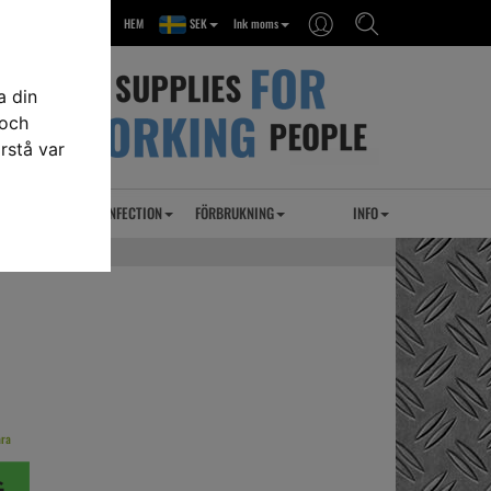
HEM
SEK
Ink moms
a din
 och
rstå var
RSEL
UVC DESINFECTION
FÖRBRUKNING
INFO
ara