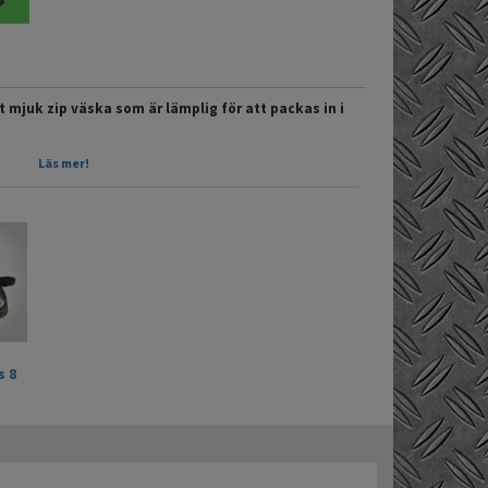
 mjuk zip väska som är lämplig för att packas in i
Läs mer!
twest.com
s 8