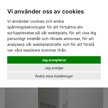
SEK
Ink moms
Vi använder oss av cookies
Vi använder cookies och andra
Hem
›
UVC DESINFICERING
›
LUFT DESINFICERING
› UVC Luftrengörning UVAIR
216 Goldensea HEPA filter Vit
spårningsteknologier för att förbättra din
surfupplevelse på vår webbplats, för att visa dig
personligt innehåll och riktade annonser, för att
analysera vår webbplatstrafik och för att förstå
var våra besökare kommer ifrån.
Jag accepterar
Jag avböjer
Ändra mina inställningar