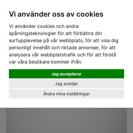
SEK
Ink moms
Vi använder oss av cookies
Vi använder cookies och andra
Hem
›
VERKTYG
›
MÄTVERKTYG
›
MÅTTSTOCKAR
› Tumstock Hultafors 61
2m/10
spårningsteknologier för att förbättra din
surfupplevelse på vår webbplats, för att visa dig
personligt innehåll och riktade annonser, för att
analysera vår webbplatstrafik och för att förstå
var våra besökare kommer ifrån.
Jag accepterar
Jag avböjer
Ändra mina inställningar