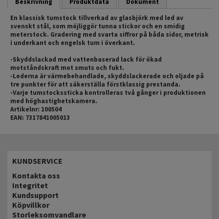
Beskrivning
Produktdata
Dokument
En klassisk tumstock tillverkad av glasbjörk med led av
svenskt stål, som möjliggör tunna stickor och en smidig
meterstock. Gradering med svarta siffror på båda sidor, metrisk
i underkant och engelsk tum i överkant.
-Skyddslackad med vattenbaserad lack för ökad
motståndskraft mot smuts och fukt.
-Lederna är värmebehandlade, skyddslackerade och oljade på
tre punkter för att säkerställa förstklassig prestanda.
-Varje tumstockssticka kontrolleras två gånger i produktionen
med höghastighetskamera.
Artikelnr: 100504
EAN: 7317841005013
KUNDSERVICE
Kontakta oss
Integritet
Kundsupport
Köpvillkor
Storleksomvandlare