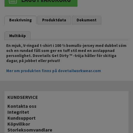
Beskrivning
Produktdata
Dokument
Multiköp
En mjuk, V-ringad t-shirt i 100 % bomulls-jersey med dubbel söm
och en rundad fåll som ger en tuff stil med en avslappnad
personlighet. Dovetails Get Dirty ™ -tröja håller för skitiga
dagar, på jobbet eller privat!
Mer om produkten finns på dovetailworkwear.com
KUNDSERVICE
Kontakta oss
Integritet
Kundsupport
Köpvillkor
Storleksomvandlare