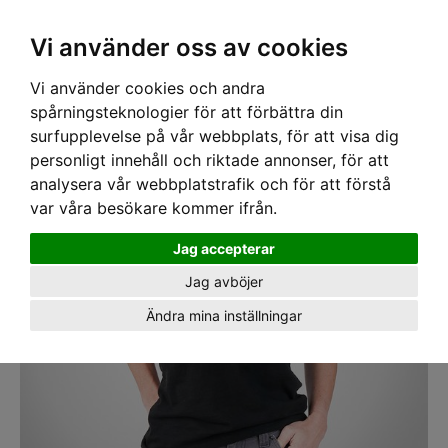
SEK
Ink moms
Vi använder oss av cookies
Vi använder cookies och andra
Hem
›
ARBETSKLÄDER
› T-shirt Dovetail Workwear Get Dirty Svart
spårningsteknologier för att förbättra din
surfupplevelse på vår webbplats, för att visa dig
personligt innehåll och riktade annonser, för att
analysera vår webbplatstrafik och för att förstå
var våra besökare kommer ifrån.
Jag accepterar
Jag avböjer
Ändra mina inställningar