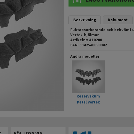
Beskrivning
Dokument
Fuktabsorberande och bekvämt ut
Vertex-hjälmar.
Artikelnr: A10200
EAN: 3342540090842
Andra modeller
Reservskum
Petzl Vertex
Y
FÖLJ OSS VIA