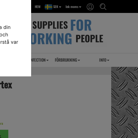
HEM
SEK
Ink moms
a din
 och
rstå var
RSEL
UVC DESINFECTION
FÖRBRUKNING
INFO
rtex
ara