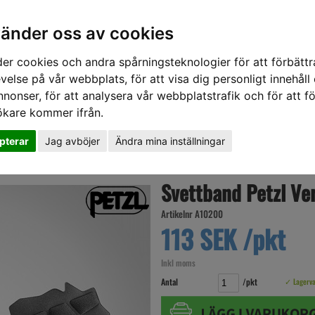
vänder oss av cookies
er cookies och andra spårningsteknologier för att förbättr
velse på vår webbplats, för att visa dig personligt innehåll
nnonser, för att analysera vår webbplatstrafik och för att fö
ökare kommer ifrån.
DD
HÖRSELSKYDD
HANDSKAR
SKOR
VERKTYG
VÄSKOR
VA
pterar
Jag avböjer
Ändra mina inställningar
rtex
Svettband Petzl Ve
Artikelnr A10200
113 SEK /pkt
Inkl moms
Antal
/pkt
✓ Lagerv