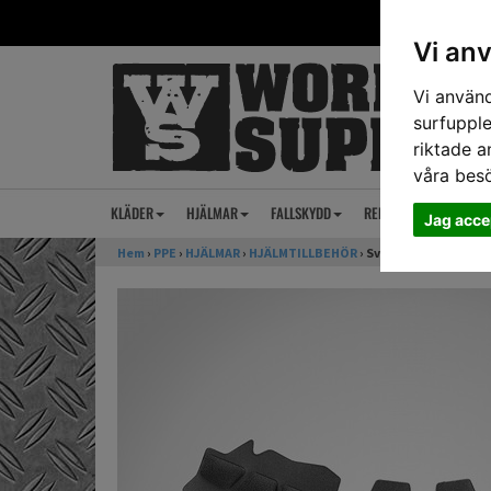
Vi an
Vi använd
surfupple
riktade a
våra bes
KLÄDER
HJÄLMAR
FALLSKYDD
REP
ANSIKTSSKY
Jag acce
Hem
›
PPE
›
HJÄLMAR
›
HJÄLMTILLBEHÖR
› Svettband Petzl Ve