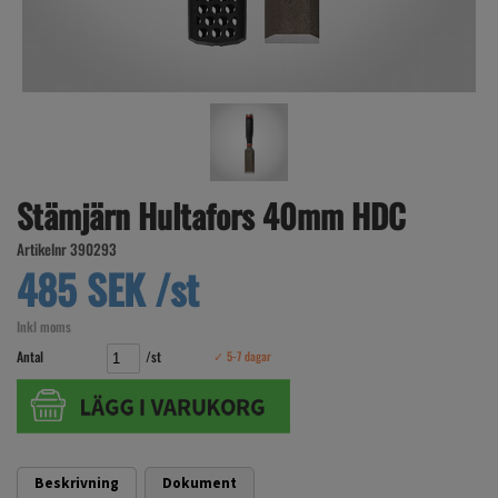
Stämjärn Hultafors 40mm HDC
Artikelnr 390293
485 SEK /st
Inkl moms
Antal
/st
✓ 5-7 dagar
Beskrivning
Dokument