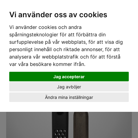
SEK
Ink moms
Vi använder oss av cookies
Vi använder cookies och andra
Hem
›
VERKTYG
›
STÄMJÄRN
› Stämjärn Hultafors 40mm HDC
spårningsteknologier för att förbättra din
surfupplevelse på vår webbplats, för att visa dig
personligt innehåll och riktade annonser, för att
analysera vår webbplatstrafik och för att förstå
var våra besökare kommer ifrån.
Jag accepterar
Jag avböjer
Ändra mina inställningar