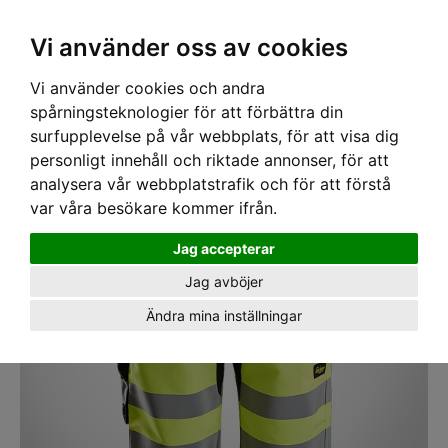
SEK
Ink moms
Vi använder oss av cookies
Vi använder cookies och andra
Hem
›
ARBETSKLÄDER
› Shorts Snickers LiteWork 6132 Varselgul/Svart
spårningsteknologier för att förbättra din
surfupplevelse på vår webbplats, för att visa dig
personligt innehåll och riktade annonser, för att
analysera vår webbplatstrafik och för att förstå
var våra besökare kommer ifrån.
Jag accepterar
Jag avböjer
Ändra mina inställningar