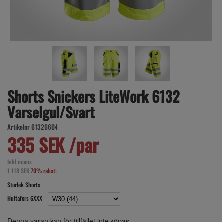
Shorts Snickers LiteWork 6132
Varselgul/Svart
Artikelnr 61326604
335 SEK /par
Inkl moms
1 118 SEK
70% rabatt
Storlek Shorts
Hultafors 6XXX
Denna varan kan för tillfället inte köpas.