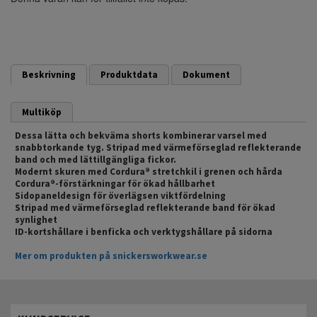
Beskrivning
Produktdata
Dokument
Multiköp
Dessa lätta och bekväma shorts kombinerar varsel med
snabbtorkande tyg. Stripad med värmeförseglad reflekterande
band och med lättillgängliga fickor.
Modernt skuren med Cordura® stretchkil i grenen och hårda
Cordura®-förstärkningar för ökad hållbarhet
Sidopaneldesign för överlägsen viktfördelning
Stripad med värmeförseglad reflekterande band för ökad
synlighet
ID-kortshållare i benficka och verktygshållare på sidorna
Mer om produkten på snickersworkwear.se