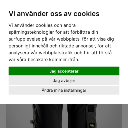
SEK
Ink moms
Vi använder oss av cookies
Vi använder cookies och andra
Hem
›
ARBETSKLÄDER
› Shorts Snickers 6175 4-vägsstrech HF AW Svart
spårningsteknologier för att förbättra din
surfupplevelse på vår webbplats, för att visa dig
personligt innehåll och riktade annonser, för att
analysera vår webbplatstrafik och för att förstå
var våra besökare kommer ifrån.
Jag accepterar
Jag avböjer
Ändra mina inställningar