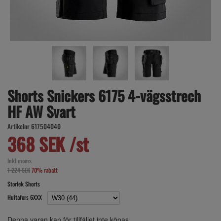
Shorts Snickers 6175 4-vägsstrech
HF AW Svart
Artikelnr 617504040
368 SEK /st
Inkl moms
1 224 SEK
70% rabatt
Storlek Shorts
Hultafors 6XXX
Denna varan kan för tillfället inte köpas.