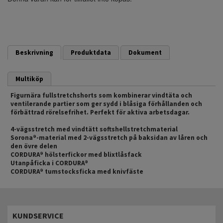
Beskrivning
Produktdata
Dokument
Multiköp
Figurnära fullstretchshorts som kombinerar vindtäta och
ventilerande partier som ger sydd i blåsiga förhållanden och
förbättrad rörelsefrihet. Perfekt för aktiva arbetsdagar.
4-vägsstretch med vindtätt softshellstretchmaterial
Sorona®-material med 2-vägsstretch på baksidan av låren och
den övre delen
CORDURA® hölsterfickor med blixtlåsfack
Utanpåficka i CORDURA®
CORDURA® tumstocksficka med knivfäste
KUNDSERVICE