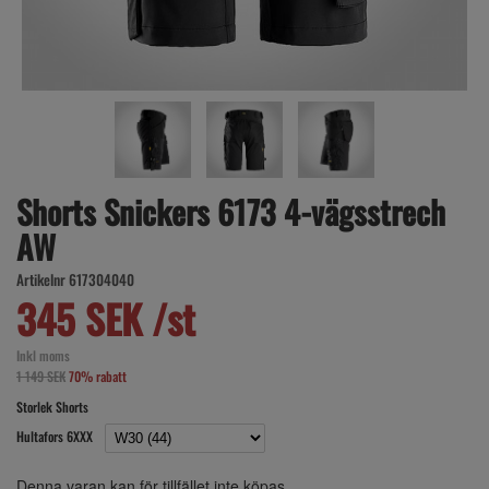
Shorts Snickers 6173 4-vägsstrech
AW
Artikelnr 617304040
345 SEK /st
Inkl moms
1 149 SEK
70% rabatt
Storlek Shorts
Hultafors 6XXX
Denna varan kan för tillfället inte köpas.