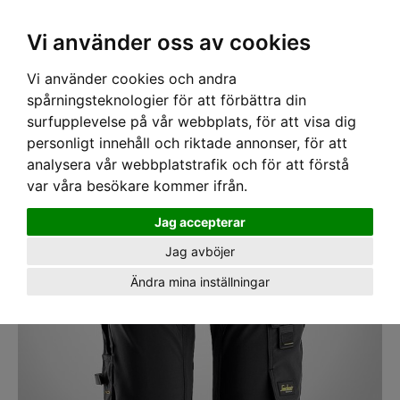
SEK
Ink moms
Vi använder oss av cookies
Vi använder cookies och andra
Hem
›
ARBETSKLÄDER
› Shorts Snickers 6173 4-vägsstrech AW
spårningsteknologier för att förbättra din
surfupplevelse på vår webbplats, för att visa dig
personligt innehåll och riktade annonser, för att
analysera vår webbplatstrafik och för att förstå
var våra besökare kommer ifrån.
Jag accepterar
Jag avböjer
Ändra mina inställningar