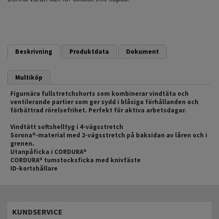
Beskrivning
Produktdata
Dokument
Multiköp
Figurnära fullstretchshorts som kombinerar vindtäta och
ventilerande partier som ger sydd i blåsiga förhållanden och
förbättrad rörelsefrihet. Perfekt för aktiva arbetsdagar.
Vindtätt softshelltyg i 4-vägsstretch
Sorona®-material med 2-vägsstretch på baksidan av låren och i
grenen.
Utanpåficka i CORDURA®
CORDURA® tumstocksficka med knivfäste
ID-kortshållare
KUNDSERVICE