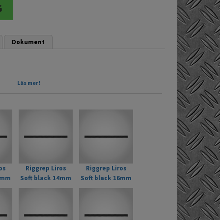
Dokument
Läs mer!
ättring eller personfirning.
os
Riggrep Liros
Riggrep Liros
12mm
Soft black 14mm
Soft black 16mm
Svart
Svart