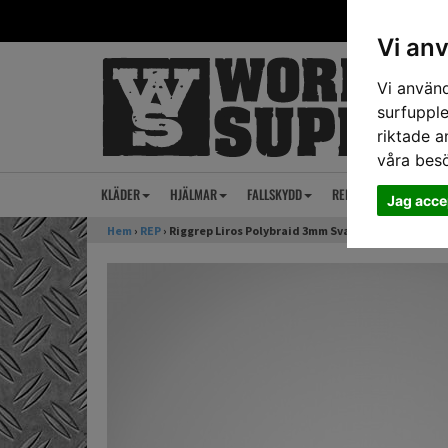
Vi an
Vi använd
surfupple
riktade a
våra bes
KLÄDER
HJÄLMAR
FALLSKYDD
REP
ANSIKTSSKY
Jag acce
Hem
›
REP
› Riggrep Liros Polybraid 3mm Svart