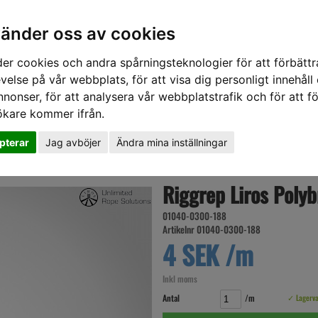
vänder oss av cookies
er cookies och andra spårningsteknologier för att förbättr
velse på vår webbplats, för att visa dig personligt innehåll
nnonser, för att analysera vår webbplatstrafik och för att fö
ökare kommer ifrån.
DD
HÖRSELSKYDD
HANDSKAR
SKOR
VERKTYG
VÄSKOR
VA
pterar
Jag avböjer
Ändra mina inställningar
Riggrep Liros Poly
01040-0300-188
Artikelnr 01040-0300-188
4 SEK /m
Inkl moms
Antal
/m
✓ Lagerv