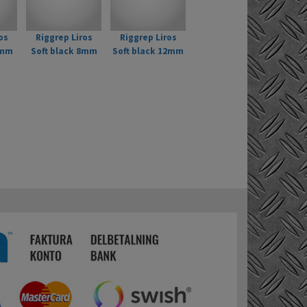
os
Riggrep Liros
Riggrep Liros
6mm
Soft black 8mm
Soft black 12mm
Svart
stuvbit Svart 5m