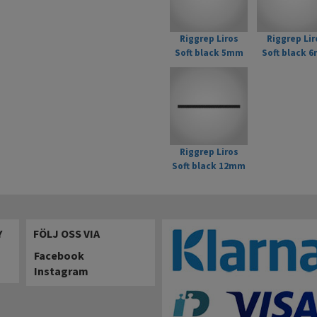
Riggrep Liros
Riggrep Lir
Soft black 5mm
Soft black 
Svart
Svart
Riggrep Liros
Soft black 12mm
stuvbit Svart 8m
Y
FÖLJ OSS VIA
Facebook
Instagram