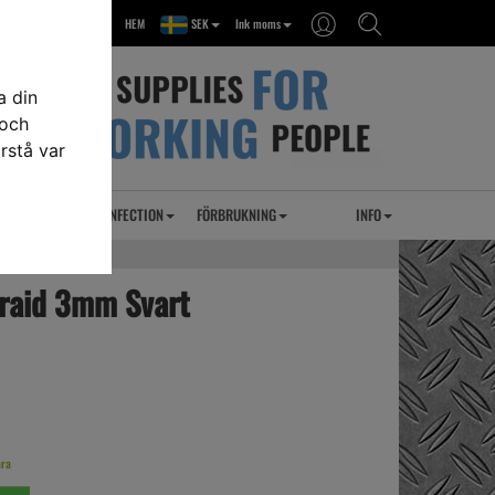
HEM
SEK
Ink moms
a din
 och
rstå var
RSEL
UVC DESINFECTION
FÖRBRUKNING
INFO
braid 3mm Svart
ara