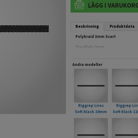
Beskrivning
Produktdata
Polybraid 3mm Svart
Tjocklek: 3mm
Brottlast: 150kg
Detta rep får EJ användas till kl
Andra modeller
Artikelnr: 01040-0300-188
Riggrep Liros
Riggrep Lir
Soft black 10mm
Soft black 
Svart
Svart