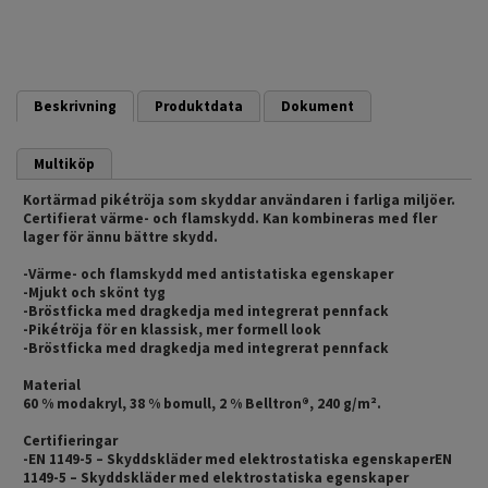
Beskrivning
Produktdata
Dokument
Multiköp
Kortärmad pikétröja som skyddar användaren i farliga miljöer.
Certifierat värme- och flamskydd. Kan kombineras med fler
lager för ännu bättre skydd.
-Värme- och flamskydd med antistatiska egenskaper
-Mjukt och skönt tyg
-Bröstficka med dragkedja med integrerat pennfack
-Pikétröja för en klassisk, mer formell look
-Bröstficka med dragkedja med integrerat pennfack
Material
60 % modakryl, 38 % bomull, 2 % Belltron®, 240 g/m².
Certifieringar
-EN 1149-5 – Skyddskläder med elektrostatiska egenskaperEN
1149-5 – Skyddskläder med elektrostatiska egenskaper