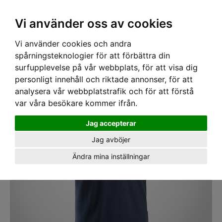
SEK
Ink moms
Vi använder oss av cookies
Vi använder cookies och andra
Hem
›
ARBETSKLÄDER
› Pikétröja Snickers 2760 PW Marinblå
spårningsteknologier för att förbättra din
surfupplevelse på vår webbplats, för att visa dig
personligt innehåll och riktade annonser, för att
analysera vår webbplatstrafik och för att förstå
var våra besökare kommer ifrån.
Jag accepterar
Jag avböjer
Ändra mina inställningar