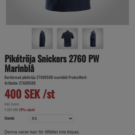
Pikétröja Snickers 2760 PW
Marinblå
Kortärmad pikétröja 27609500 marinblå ProtecWork
Artikelnr 27609500
400 SEK /st
Inkl moms
1 331 SEK
70% rabatt
Storlek
Denna varan kan för tillfället inte köpas.