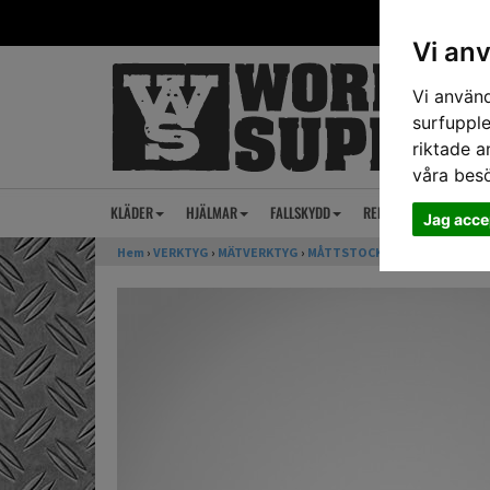
Vi an
Vi använd
surfupple
riktade a
våra bes
KLÄDER
HJÄLMAR
FALLSKYDD
REP
ANSIKTSSKY
Jag acce
Hem
›
VERKTYG
›
MÄTVERKTYG
›
MÅTTSTOCKAR
› Meterstock H