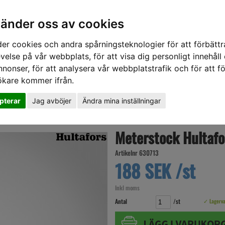
vänder oss av cookies
er cookies och andra spårningsteknologier för att förbättr
velse på vår webbplats, för att visa dig personligt innehåll
nnonser, för att analysera vår webbplatstrafik och för att fö
ökare kommer ifrån.
DD
HÖRSELSKYDD
HANDSKAR
SKOR
VERKTYG
VÄSKOR
VA
pterar
Jag avböjer
Ändra mina inställningar
ultafors G59 2m/10
Meterstock Hultaf
Artikelnr 630713
188 SEK /st
Inkl moms
Antal
/st
✓ Lagerv