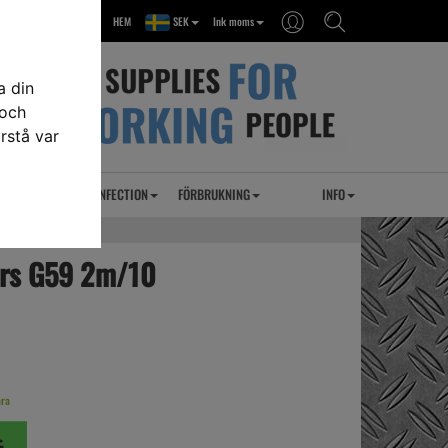
HEM
SEK
Ink moms
a din
 och
rstå var
RSEL
UVC DESINFECTION
FÖRBRUKNING
INFO
ors G59 2m/10
ara