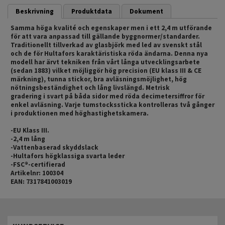
Beskrivning
Produktdata
Dokument
Samma höga kvalité och egenskaper men i ett 2,4 m utförande
för att vara anpassad till gällande byggnormer/standarder.
Traditionellt tillverkad av glasbjörk med led av svenskt stål
och de för Hultafors karaktäristiska röda ändarna. Denna nya
modell har ärvt tekniken från vårt långa utvecklingsarbete
(sedan 1883) vilket möjliggör hög precision (EU klass III & CE
märkning), tunna stickor, bra avläsningsmöjlighet, hög
nötningsbeständighet och lång livslängd. Metrisk
gradering i svart på båda sidor med röda decimetersiffror för
enkel avläsning. Varje tumstockssticka kontrolleras två gånger
i produktionen med höghastighetskamera.
-EU Klass III.
-2,4 m lång
-Vattenbaserad skyddslack
-Hultafors högklassiga svarta leder
-FSC®-certifierad
Artikelnr: 100304
EAN: 7317841003019