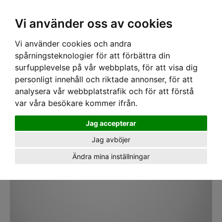
SEK
Ink moms
Vi använder oss av cookies
Vi använder cookies och andra
Hem
›
VERKTYG
›
MÄTVERKTYG
›
MÅTTSTOCKAR
› Meterstock Hultafors 59
2.4m/12
spårningsteknologier för att förbättra din
surfupplevelse på vår webbplats, för att visa dig
personligt innehåll och riktade annonser, för att
analysera vår webbplatstrafik och för att förstå
var våra besökare kommer ifrån.
Jag accepterar
Jag avböjer
Ändra mina inställningar