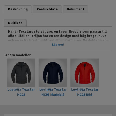
Beskrivning
Produktdata
Dokument
Multiköp
Här är Texstars storsäljare, en favorithoodie som passar till
alla tillfällen. Tröjan har en ren design med hög krage, huva
och en extra bred mudd nertill och i ärmarna. De dolda fickor
i sidan har dragkedja så att du inte riskerar att tappa något.
Läs mer!
En tröja med mycket hög kvalitet som håller form och färg
fantastiskt väl.
Andra modeller
Mer om produkten finns på Texstar.se
Luvtröja Texstar
Luvtröja Texstar
Luvtröja Texstar
HC03
HC03 Marinblå
HC03 Röd
Anthracitegrå