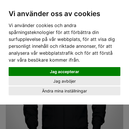
SEK
Ink moms
Vi använder oss av cookies
Vi använder cookies och andra
Hem
›
ARBETSKLÄDER
› Luvtröja Texstar HC03 Svart
spårningsteknologier för att förbättra din
surfupplevelse på vår webbplats, för att visa dig
personligt innehåll och riktade annonser, för att
analysera vår webbplatstrafik och för att förstå
var våra besökare kommer ifrån.
Jag accepterar
Jag avböjer
Ändra mina inställningar