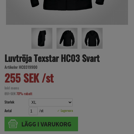
Luvtröja Texstar HC03 Svart
Artikelnr HC0319900
255 SEK /st
Inkl moms
851 SEK
70% rabatt
Storlek
Antal
/st
✓ Lagervara