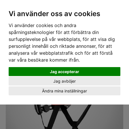
SEK
Ink moms
Vi använder oss av cookies
Vi använder cookies och andra
Hem
›
SKYDDSHJÄLMAR
›
HÖGHÖJDSHJÄLMAR
› Klätterhjälm Kask Zenith PL
Röd
spårningsteknologier för att förbättra din
surfupplevelse på vår webbplats, för att visa dig
personligt innehåll och riktade annonser, för att
analysera vår webbplatstrafik och för att förstå
var våra besökare kommer ifrån.
Jag accepterar
Jag avböjer
Ändra mina inställningar