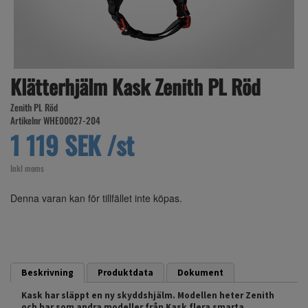
Klätterhjälm Kask Zenith PL Röd
Zenith PL Röd
Artikelnr WHE00027-204
1 119 SEK /st
Inkl moms
Denna varan kan för tillfället inte köpas.
Beskrivning
Produktdata
Dokument
Kask har släppt en ny skyddshjälm. Modellen heter Zenith
och har som andra modeller från Kask flera smarta