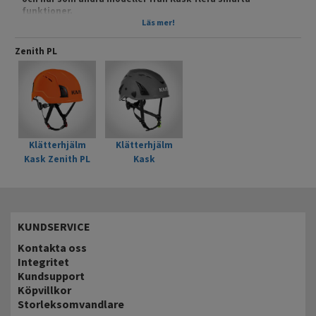
funktioner.
Läs mer!
Klätterhjälmen, som följer EN 12492-standarden, har
ventilationshål och fästen för pannlampa. Den är dessutom
Zenith PL
lätt, endast 400g. Snabbinställning för storlek med ett hjul i
nacken och ring för fastsättning i selen finns på
hakremmen. Plats för personlig märkning.
Till skillnad mot Plasma så har Zenith färdiga slitsar för
hörselskydd/hjälmkåpor. Inga extra adaptrar behövs.
Klätterhjälm
Klätterhjälm
Kask Zenith PL
Kask
Orange
Superplasma PL
Grå
KUNDSERVICE
Kontakta oss
Integritet
Kundsupport
Köpvillkor
Storleksomvandlare