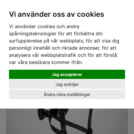
SEK
Ink moms
Vi använder oss av cookies
Vi använder cookies och andra
Hem
›
SKYDDSHJÄLMAR
›
HÖGHÖJDSHJÄLMAR
› Klätterhjälm Kask
Superplasma PL HI Viz Röd
spårningsteknologier för att förbättra din
surfupplevelse på vår webbplats, för att visa dig
personligt innehåll och riktade annonser, för att
analysera vår webbplatstrafik och för att förstå
var våra besökare kommer ifrån.
Jag accepterar
Jag avböjer
Ändra mina inställningar