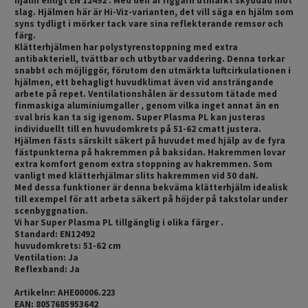
hjälm enligt EN 12492 . Med den är riggarn utmärkt skyddad mot
slag. Hjälmen här är Hi-Viz-varianten, det vill säga en hjälm som
syns tydligt i mörker tack vare sina reflekterande remsor och
färg.
Klätterhjälmen har polystyrenstoppning med extra
antibakteriell, tvättbar och utbytbar vaddering. Denna torkar
snabbt och möjliggör, förutom den utmärkta luftcirkulationen i
hjälmen, ett behagligt huvudklimat även vid ansträngande
arbete på repet. Ventilationshålen är dessutom tätade med
finmaskiga aluminiumgaller , genom vilka inget annat än en
sval bris kan ta sig igenom. Super Plasma PL kan justeras
individuellt till en huvudomkrets på 51-62 cmatt justera.
Hjälmen fästs särskilt säkert på huvudet med hjälp av de fyra
fästpunkterna på hakremmen på baksidan. Hakremmen lovar
extra komfort genom extra stoppning av hakremmen. Som
vanligt med klätterhjälmar slits hakremmen vid 50 daN.
Med dessa funktioner är denna bekväma klätterhjälm idealisk
till exempel för att arbeta säkert på höjder på takstolar under
scenbyggnation.
Vi har Super Plasma PL tillgänglig i olika färger .
Standard: EN12492
huvudomkrets: 51-62 cm
Ventilation: Ja
Reflexband: Ja
Artikelnr: AHE00006.223
EAN: 8057685953642