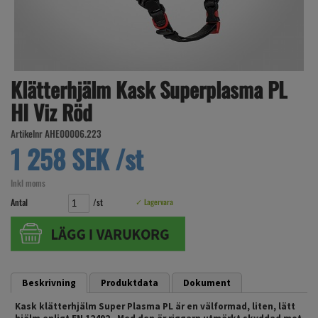
Klätterhjälm Kask Superplasma PL
HI Viz Röd
Artikelnr AHE00006.223
1 258 SEK /st
Inkl moms
Antal
/st
✓ Lagervara
Beskrivning
Produktdata
Dokument
Kask klätterhjälm Super Plasma PL är en välformad, liten, lätt