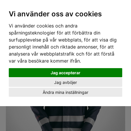
SEK
Ink moms
Vi använder oss av cookies
Vi använder cookies och andra
Hem
›
ARBETSKLÄDER
› Jacka Snickers 1560 PW Kl1 Marinblå/Varselgul
spårningsteknologier för att förbättra din
surfupplevelse på vår webbplats, för att visa dig
personligt innehåll och riktade annonser, för att
analysera vår webbplatstrafik och för att förstå
var våra besökare kommer ifrån.
Jag accepterar
Jag avböjer
Ändra mina inställningar