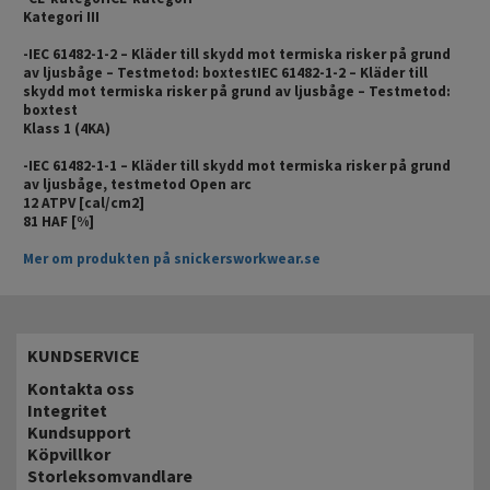
Kategori III
-IEC 61482-1-2 – Kläder till skydd mot termiska risker på grund
av ljusbåge – Testmetod: boxtestIEC 61482-1-2 – Kläder till
skydd mot termiska risker på grund av ljusbåge – Testmetod:
boxtest
Klass 1 (4KA)
-IEC 61482-1-1 – Kläder till skydd mot termiska risker på grund
av ljusbåge, testmetod Open arc
12 ATPV [cal/cm2]
81 HAF [%]
Mer om produkten på snickersworkwear.se
KUNDSERVICE
Kontakta oss
Integritet
Kundsupport
Köpvillkor
Storleksomvandlare