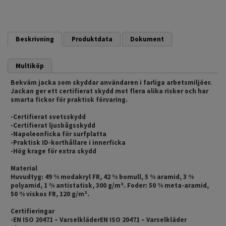
Beskrivning
Produktdata
Dokument
Multiköp
Bekväm jacka som skyddar användaren i farliga arbetsmiljöer.
Jackan ger ett certifierat skydd mot flera olika risker och har
smarta fickor för praktisk förvaring.
-Certifierat svetsskydd
-Certifierat ljusbågsskydd
-Napoleonficka för surfplatta
-Praktisk ID-korthållare i innerficka
-Hög krage för extra skydd
Material
Huvudtyg: 49 % modakryl FR, 42 % bomull, 5 % aramid, 3 %
polyamid, 1 % antistatisk, 300 g/m². Foder: 50 % meta-aramid,
50 % viskos FR, 120 g/m².
Certifieringar
-EN ISO 20471 – VarselkläderEN ISO 20471 – Varselkläder