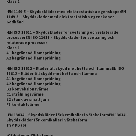
Klass 1
-EN 1149-5 – Skyddskläder med elektrostatiska egenskaperEN
1149-5 – Skyddskläder med elektrostatiska egenskaper
Godkänd
-EN ISO 11611 – Skyddskläder för svetsning och relaterade
processerEN ISO 11611 – Skyddskläder för svetsning och
relaterade processer
Klass 1
A1 begränsad flamspridning
A2 begränsad flamspridning
-EN ISO 11612 – Kläder till skydd mot hetta och flammaEN ISO
11612 – Kläder till skydd mot hetta och flamma
A1 begränsad flamspridning
A2 begränsad flamspridning
B1 konvektionsvärme
C1 strålningsvärme
E2 stänk av smält järn
F1 kontaktvärme
-EN 13034 – Skyddskläder för kemikalier i vätskeformEN 13034 –
Skyddskläder för kemikalier i vätskeform
TYP PB (6)
-CE-kategoriCE-kategori