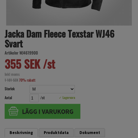
Jacka Dam Fleece Texstar WJ46
Svart
Artikelnr WJ4619900
355 SEK /st
Inkl moms
1 181 SEK
70% rabatt
Storlek
Antal
/st
✓ Lagervara
Beskrivning
Produktdata
Dokument