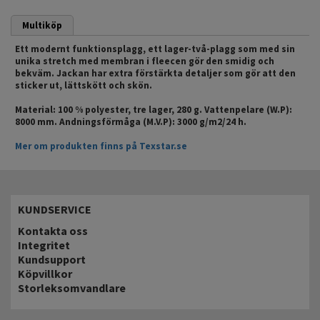
Multiköp
Ett modernt funktionsplagg, ett lager-två-plagg som med sin
unika stretch med membran i fleecen gör den smidig och
bekväm. Jackan har extra förstärkta detaljer som gör att den
sticker ut, lättskött och skön.
Material: 100 % polyester, tre lager, 280 g. Vattenpelare (W.P):
8000 mm. Andningsförmåga (M.V.P): 3000 g/m2/24 h.
Mer om produkten finns på Texstar.se
KUNDSERVICE
Kontakta oss
Integritet
Kundsupport
Köpvillkor
Storleksomvandlare