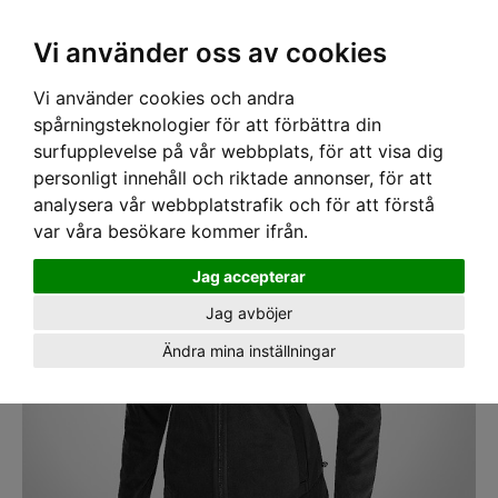
SEK
Ink moms
Vi använder oss av cookies
Vi använder cookies och andra
Hem
›
ARBETSKLÄDER
› Jacka Dam Fleece Texstar WJ46 Svart
spårningsteknologier för att förbättra din
surfupplevelse på vår webbplats, för att visa dig
personligt innehåll och riktade annonser, för att
analysera vår webbplatstrafik och för att förstå
var våra besökare kommer ifrån.
Jag accepterar
Jag avböjer
Ändra mina inställningar