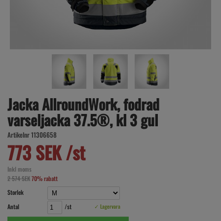
Jacka AllroundWork, fodrad
varseljacka 37.5®, kl 3 gul
Artikelnr 11306658
773 SEK /st
Inkl moms
2 574 SEK
70% rabatt
Storlek
Antal
/st
✓ Lagervara