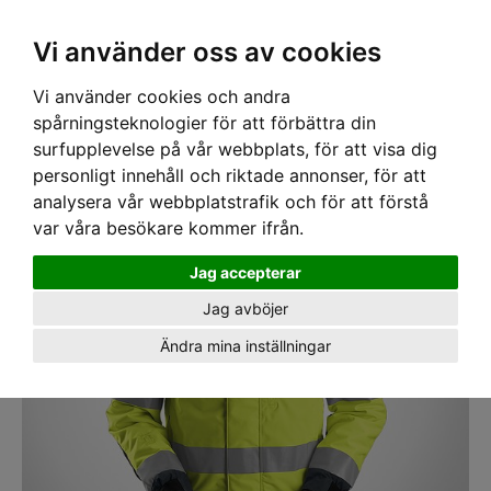
SEK
Ink moms
Vi använder oss av cookies
Vi använder cookies och andra
Hem
›
ARBETSKLÄDER
› Jacka AllroundWork, fodrad varseljacka 37.5®, kl 3
gul
spårningsteknologier för att förbättra din
surfupplevelse på vår webbplats, för att visa dig
personligt innehåll och riktade annonser, för att
analysera vår webbplatstrafik och för att förstå
var våra besökare kommer ifrån.
Jag accepterar
Jag avböjer
Ändra mina inställningar