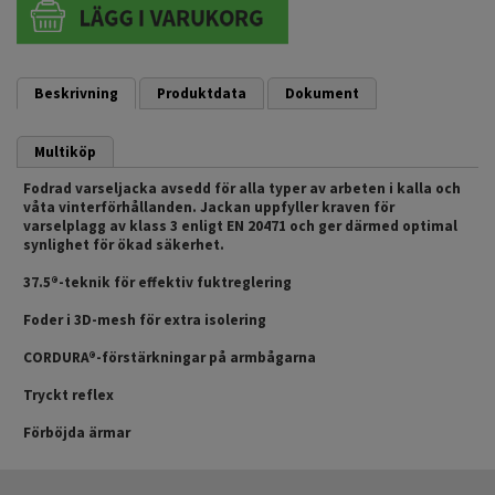
Beskrivning
Produktdata
Dokument
Multiköp
Fodrad varseljacka avsedd för alla typer av arbeten i kalla och
våta vinterförhållanden. Jackan uppfyller kraven för
varselplagg av klass 3 enligt EN 20471 och ger därmed optimal
synlighet för ökad säkerhet.
37.5®-teknik för effektiv fuktreglering
Foder i 3D-mesh för extra isolering
CORDURA®-förstärkningar på armbågarna
Tryckt reflex
Förböjda ärmar