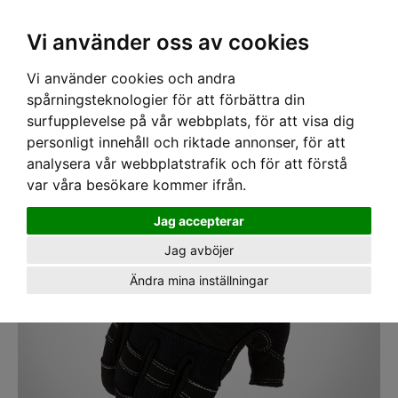
SEK
Ink moms
Vi använder oss av cookies
Vi använder cookies och andra
Hem
›
HANDSKAR
› Handskar Dirty Rigger Comfort Fit - Framer
spårningsteknologier för att förbättra din
surfupplevelse på vår webbplats, för att visa dig
personligt innehåll och riktade annonser, för att
analysera vår webbplatstrafik och för att förstå
var våra besökare kommer ifrån.
Jag accepterar
Jag avböjer
Ändra mina inställningar