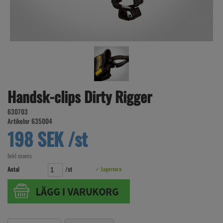
Handsk-clips Dirty Rigger
630703
Artikelnr 635004
198 SEK /st
Inkl moms
Antal
/st
✓ Lagervara