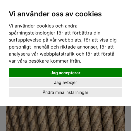
SEK
Ink moms
Vi använder oss av cookies
Vi använder cookies och andra
Hem
›
Lagerrensning
› Hampa 20 mm 4 Slagen Natur
spårningsteknologier för att förbättra din
surfupplevelse på vår webbplats, för att visa dig
personligt innehåll och riktade annonser, för att
analysera vår webbplatstrafik och för att förstå
var våra besökare kommer ifrån.
Jag accepterar
Jag avböjer
Ändra mina inställningar