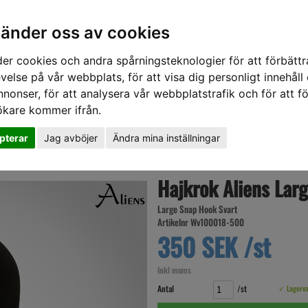
vänder oss av cookies
er cookies och andra spårningsteknologier för att förbättr
velse på vår webbplats, för att visa dig personligt innehåll
nnonser, för att analysera vår webbplatstrafik och för att fö
ökare kommer ifrån.
DD
HÖRSELSKYDD
HANDSKAR
SKOR
VERKTYG
VÄSKOR
VA
pterar
Jag avböjer
Ändra mina inställningar
Hajkrok Aliens Lar
Large Snap Hook Svart
Artikelnr Wv100018-500
350 SEK /st
Inkl moms
Antal
/st
✓ Lagerv