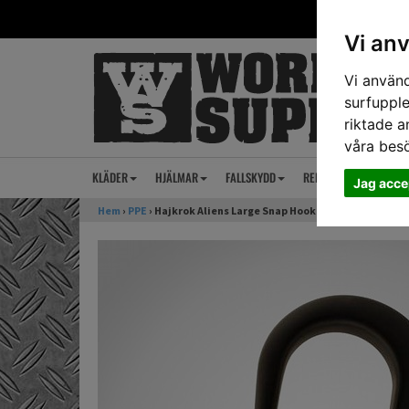
Vi an
Vi använd
surfupple
riktade a
våra bes
KLÄDER
HJÄLMAR
FALLSKYDD
REP
ANSIKTSSKY
Jag acce
Hem
›
PPE
› Hajkrok Aliens Large Snap Hook Svart