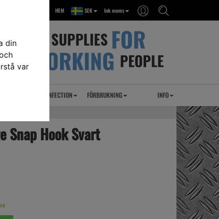
HEM
SEK
Ink moms
a din
 och
rstå var
RSEL
UVC DESINFECTION
FÖRBRUKNING
INFO
ge Snap Hook Svart
ara