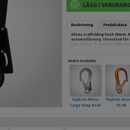
Beskrivning
Produktdata
Aliens scaffolding hook 60mm. 
automatlåsning. Utvecklad för at
som räcken, byggnadsställning 
upplåsningssystem.
Fakta:
Andra modeller
- Brottslast: 23 kN long axis
- Längd: 232 mm.
- Öppning: 60 mm.
- Vikt: 455 g
- Klasning: CE EN 362
Artikelnr: K353BB
EAN: 608819045351
Hajkrok Aliens
Hajkrok Skyl
Large Snap Hook
FS 90
Silver