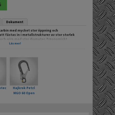
Dokument
Karbin med mycket stor öppning och
t fästas in i metallstrukturer av stor storlek
och wire med stor diameter. Ergonomiskt
Läs mer!
otec
Hajkrok Petzl
MGO 60 Open