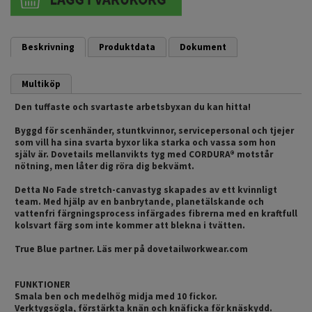
Beskrivning
Produktdata
Dokument
Multiköp
Den tuffaste och svartaste arbetsbyxan du kan hitta!
Byggd för scenhänder, stuntkvinnor, servicepersonal och tjejer
som vill ha sina svarta byxor lika starka och vassa som hon
själv är. Dovetails mellanvikts tyg med CORDURA® motstår
nötning, men låter dig röra dig bekvämt.
Detta No Fade stretch-canvastyg skapades av ett kvinnligt
team. Med hjälp av en banbrytande, planetälskande och
vattenfri färgningsprocess infärgades fibrerna med en kraftfull
kolsvart färg som inte kommer att blekna i tvätten.
True Blue partner. Läs mer på dovetailworkwear.com
FUNKTIONER
Smala ben och medelhög midja med 10 fickor.
Verktygsögla, förstärkta knän och knäficka för knäskydd.