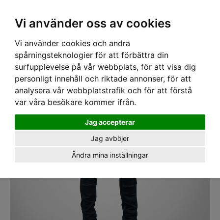
SEK
Ink moms
Vi använder oss av cookies
Vi använder cookies och andra
Hem
›
ARBETSKLÄDER
› Byxa Dovetail Workwear Maven Slim Svart
spårningsteknologier för att förbättra din
surfupplevelse på vår webbplats, för att visa dig
personligt innehåll och riktade annonser, för att
analysera vår webbplatstrafik och för att förstå
var våra besökare kommer ifrån.
Jag accepterar
Jag avböjer
Ändra mina inställningar