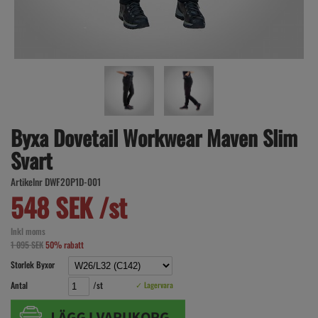
Byxa Dovetail Workwear Maven Slim
Svart
Artikelnr DWF20P1D-001
548 SEK /st
Inkl moms
1 095 SEK
50% rabatt
Storlek Byxor
Antal
/st
✓ Lagervara