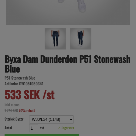
Byxa Dam Dunderdon P51 Stonewash
Blue
P51 Stonewash Blue
Artikelnr DW1051050341
533 SEK /st
Inkl moms
1 774 SEK
70% rabatt
Storlek Byxor
Antal
/st
✓ Lagervara