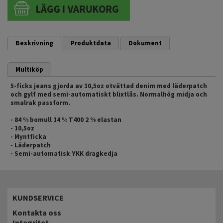
Beskrivning
Produktdata
Dokument
Multiköp
5-ficks jeans gjorda av 10,5oz otvättad denim med läderpatch
och gylf med semi-automatiskt blixtlås. Normalhög midja och
smalrak passform.
- 84 % bomull 14 % T400 2 % elastan
- 10,5oz
- Myntficka
- Läderpatch
- Semi-automatisk YKK dragkedja
KUNDSERVICE
Kontakta oss
Integritet