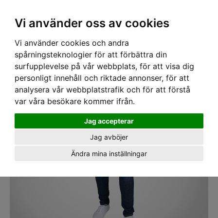
SEK
Ink moms
Vi använder oss av cookies
Vi använder cookies och andra
Hem
›
ARBETSKLÄDER
› Byxa Dam Dunderdon P51 Stonewash Blue
spårningsteknologier för att förbättra din
surfupplevelse på vår webbplats, för att visa dig
personligt innehåll och riktade annonser, för att
analysera vår webbplatstrafik och för att förstå
var våra besökare kommer ifrån.
Jag accepterar
Jag avböjer
Ändra mina inställningar