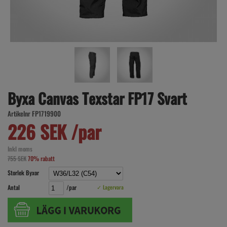
Byxa Canvas Texstar FP17 Svart
Artikelnr FP1719900
226 SEK /par
Inkl moms
755 SEK
70% rabatt
Storlek Byxor
Antal
/par
✓ Lagervara