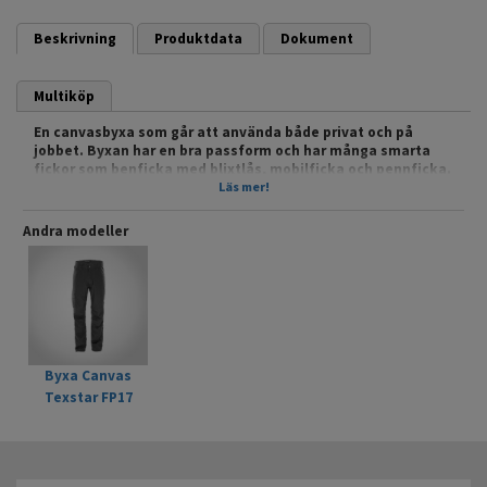
Beskrivning
Produktdata
Dokument
Multiköp
En canvasbyxa som går att använda både privat och på
jobbet. Byxan har en bra passform och har många smarta
fickor som benficka med blixtlås, mobilficka och pennficka.
En modern funktionsbyxa i ett snyggt snitt!
Läs mer!
Mer om produkten finns på Texstar.se
Andra modeller
Byxa Canvas
Texstar FP17
Mörkgrå