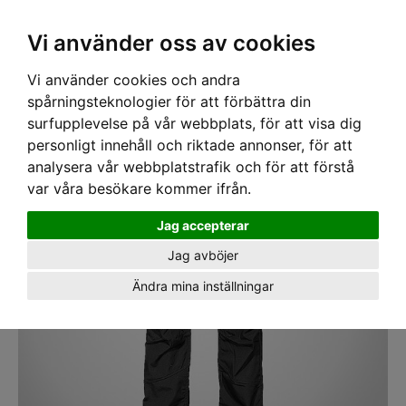
SEK
Ink moms
Vi använder oss av cookies
Vi använder cookies och andra
Hem
›
ARBETSKLÄDER
› Byxa Canvas Texstar FP17 Svart
spårningsteknologier för att förbättra din
surfupplevelse på vår webbplats, för att visa dig
personligt innehåll och riktade annonser, för att
analysera vår webbplatstrafik och för att förstå
var våra besökare kommer ifrån.
Jag accepterar
Jag avböjer
Ändra mina inställningar