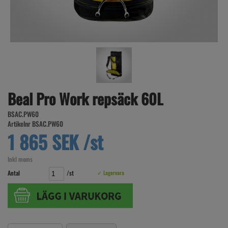
Beal Pro Work repsäck 60L
BSAC.PW60
Artikelnr BSAC.PW60
1 865 SEK /st
Inkl moms
Antal
/st
✓ Lagervara