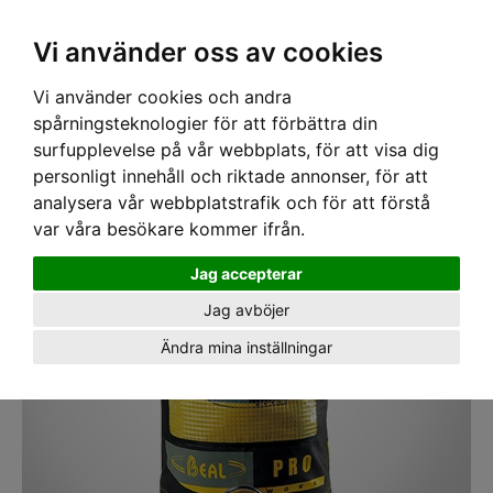
SEK
Ink moms
Vi använder oss av cookies
Vi använder cookies och andra
Hem
›
PPE
›
SÄCKAR
› Beal Pro Work repsäck 60L
spårningsteknologier för att förbättra din
surfupplevelse på vår webbplats, för att visa dig
personligt innehåll och riktade annonser, för att
analysera vår webbplatstrafik och för att förstå
var våra besökare kommer ifrån.
Jag accepterar
Jag avböjer
Ändra mina inställningar