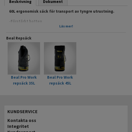
Beskrivning
Dokument
60L ergonomisk säck för transport av tyngre utrustning.
-Förstärkt botten
-Ergonomisk och vadderade ryggsida
Läs mer!
-Komfortabla bärremmar och bälte
-Justeringspännen i metall
Beal Repsäck
-Genomskinlig ficka för ID-märkning
-Vattenskyddad yttre ficka
-Stor öppning upptill
-Bärhandtag på sidan
Vikt: 1825g
Artikelnr: BSAC.PW60
EAN: 3700288243409
Beal Pro Work
Beal Pro Work
repsäck 35L
repsäck 45L
KUNDSERVICE
Kontakta oss
Integritet