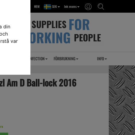
HEM
SEK
Ink moms
a din
 och
rstå var
RSEL
UVC DESINFECTION
FÖRBRUKNING
INFO
zl Am D Ball-lock 2016
ara