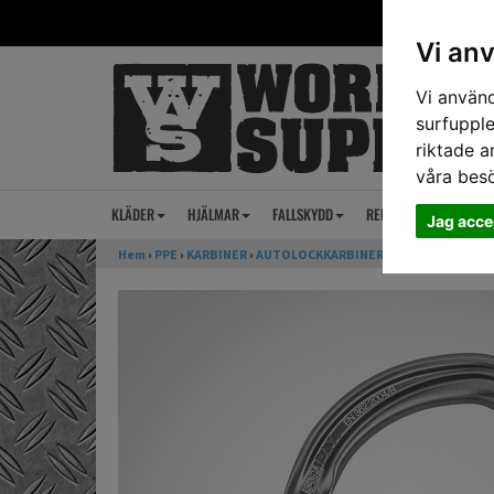
Vi an
Vi använd
surfupple
riktade a
våra bes
KLÄDER
HJÄLMAR
FALLSKYDD
REP
ANSIKTSSKY
Jag acce
Hem
›
PPE
›
KARBINER
›
AUTOLOCKKARBINER
› Autolockkarbin 