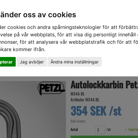
vänder oss av cookies
er cookies och andra spårningsteknologier för att förbättr
velse på vår webbplats, för att visa dig personligt innehåll
nnonser, för att analysera vår webbplatstrafik och för att fö
ökare kommer ifrån.
DD
HÖRSELSKYDD
HANDSKAR
SKOR
VERKTYG
VÄSKOR
VA
pterar
Jag avböjer
Ändra mina inställningar
Petzl Am D Ball-lock 2016
Autolockkarbin Pet
M34A BL
Artikelnr M34A BL
354 SEK /st
Inkl moms
Antal
/st
✓ Lagerv