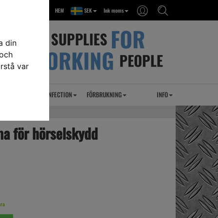
HEM
SEK
Ink moms
a din
 och
rstå var
RSEL
UVC DESINFECTION
FÖRBRUKNING
INFO
a för hörselskydd
ara