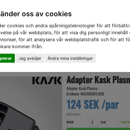
vänder oss av cookies
er cookies och andra spårningsteknologier för att förbättr
velse på vår webbplats, för att visa dig personligt innehåll
nnonser, för att analysera vår webbplatstrafik och för att fö
ökare kommer ifrån.
DD
HÖRSELSKYDD
HANDSKAR
SKOR
VERKTYG
VÄSKOR
VA
pterar
Jag avböjer
Ändra mina inställningar
a för hörselskydd
Adapter Kask Plasm
Adapter Kask Plasma
Artikelnr WAC00003.000
124 SEK /par
Inkl moms
Antal
/par
✓ Lagerv