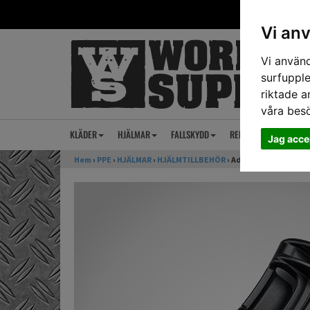
Vi an
Vi använd
surfupple
riktade a
våra bes
KLÄDER
HJÄLMAR
FALLSKYDD
REP
ANSIKTSSKY
Jag acce
Hem
›
PPE
›
HJÄLMAR
›
HJÄLMTILLBEHÖR
› Adapter Kask Plasm