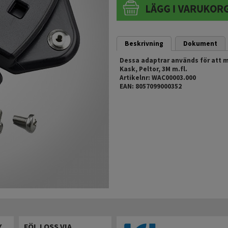
Beskrivning
Dokument
Dessa adaptrar används för att 
Kask, Peltor, 3M m.fl.
Artikelnr: WAC00003.000
EAN: 8057099000352
Y
FÖLJ OSS VIA